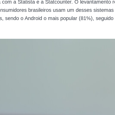
 com a Statista e a Statcounter. O levantamento 
nsumidores brasileiros usam um desses sistemas
s, sendo o Android o mais popular (81%), seguido