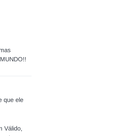
emas
no MUNDO!!
e que ele
m Válido,