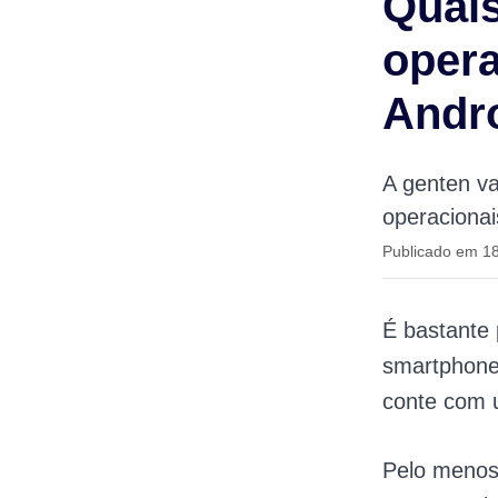
Quais
opera
Andro
A genten va
operacionai
Publicado em 1
É bastante 
smartphone 
conte com 
Pelo menos 