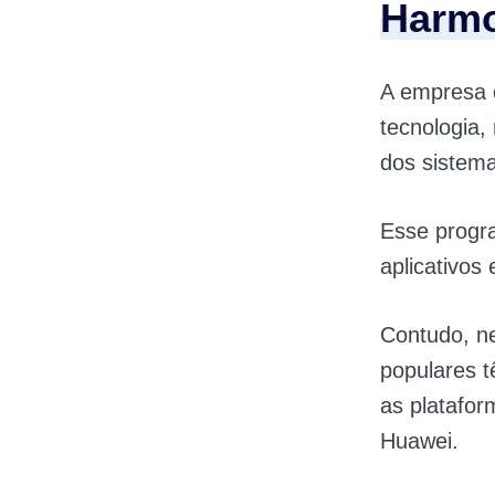
Harm
A empresa c
tecnologia
dos sistem
Esse progr
aplicativos
Contudo, ne
populares t
as platafo
Huawei.