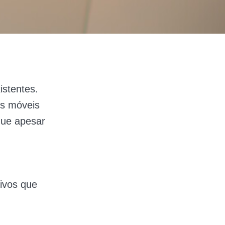
istentes.
os móveis
que apesar
tivos que