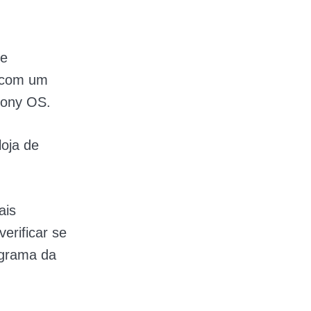
de
a com um
mony OS.
loja de
ais
erificar se
ograma da