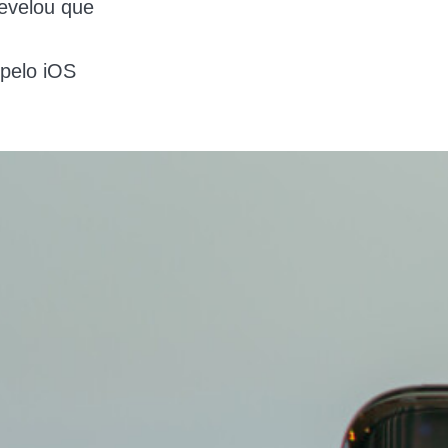
revelou que
 pelo iOS