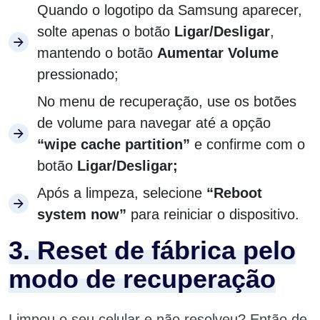
Quando o logotipo da Samsung aparecer,
solte apenas o botão
Ligar/Desligar
,
mantendo o botão
Aumentar Volume
pressionado;
No menu de recuperação, use os botões
de volume para navegar até a opção
“wipe cache partition”
e confirme com o
botão
Ligar/Desligar;
Após a limpeza, selecione
“Reboot
system now”
para reiniciar o dispositivo.
3. Reset de fábrica pelo
modo de recuperação
Limpou o seu celular e não resolveu? Então de