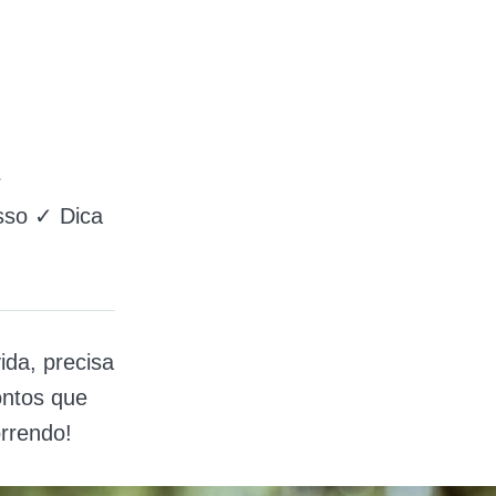
r
sso ✓ Dica
ida, precisa
ontos que
orrendo!