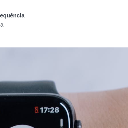
requência
 a