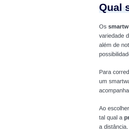
Qual 
Os
smartwa
variedade d
além de no
possibilida
Para corred
um smartwat
acompanhar
Ao escolher
tal qual a
p
a distância