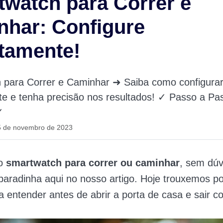
watch para Correr e
har: Configure
tamente!
 para Correr e Caminhar ➜ Saiba como configura
te e tenha precisão nos resultados! ✓ Passo a Pa
✓
5 de novembro de 2023
 o
smartwatch para correr ou caminhar
, sem dúv
paradinha aqui no nosso artigo. Hoje trouxemos p
a entender antes de abrir a porta de casa e sair c