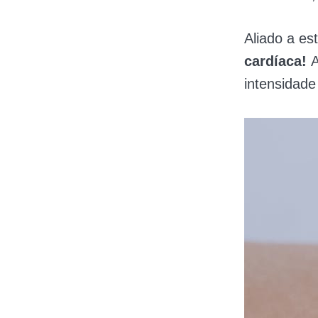
Aliado a es
cardíaca!
A
intensidade 