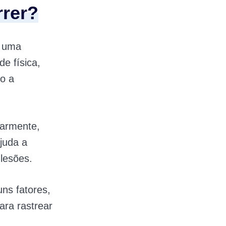
rrer?
 uma
e física,
o a
larmente,
juda a
lesões.
ns fatores,
ara rastrear