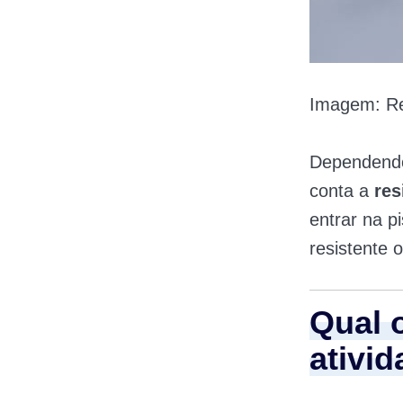
Imagem: Re
Dependendo 
conta a
res
entrar na p
resistente o
Qual 
ativid