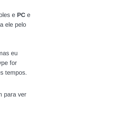
oles e
PC
e
a ele pelo
 mas eu
pe for
os tempos.
m para ver