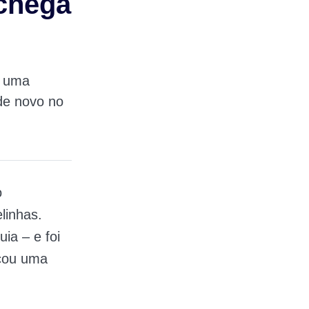
chega
u uma
de novo no
o
linhas.
ia – e foi
nçou uma