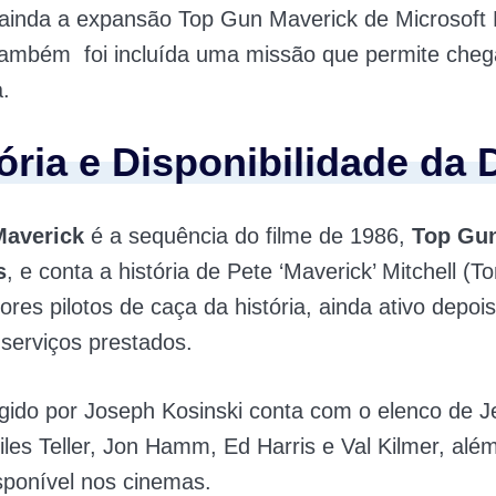
ainda a expansão Top Gun Maverick de Microsoft F
 também foi incluída uma missão que permite cheg
a.
tória e Disponibilidade da
Maverick
é a sequência do filme de 1986,
Top Gun
s
, e conta a história de Pete ‘Maverick’ Mitchell (T
res pilotos de caça da história, ainda ativo depoi
serviços prestados.
rigido por Joseph Kosinski conta com o elenco de J
iles Teller, Jon Hamm, Ed Harris e Val Kilmer, alé
isponível nos cinemas.