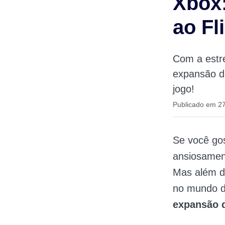
Xbox
ao Fl
Com a estre
expansão de
jogo!
Publicado em 2
Se você go
ansiosament
Mas além do
no mundo d
expansão d