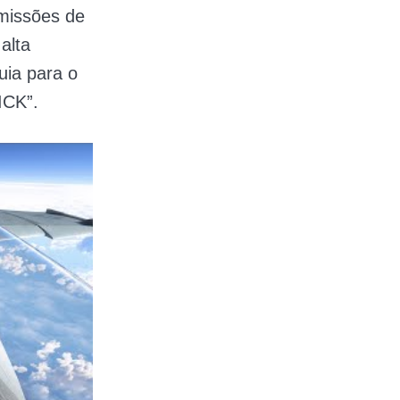
missões de
alta
uia para o
ICK”.