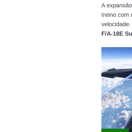
A expansão
treino com 
velocidade.
F/A-18E Su