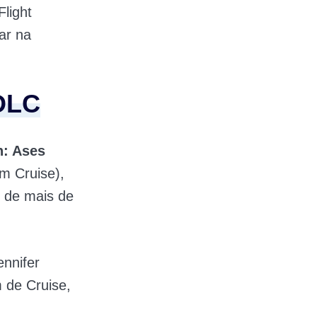
light
ar na
 DLC
: Ases
om Cruise),
s de mais de
ennifer
m de Cruise,