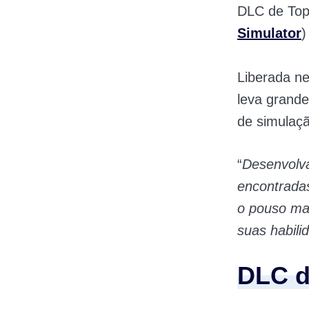
DLC de Top
Simulator
)
Liberada ne
leva grand
de simulaçã
“
Desenvolva
encontradas
o pouso mai
suas habili
DLC d