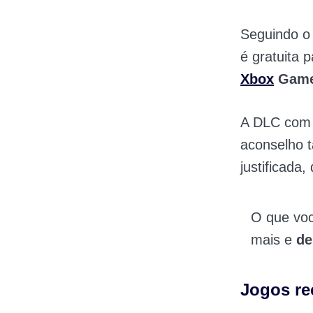
Seguindo o 
é gratuita 
Xbox
Game
A DLC com c
aconselho 
justificada
O que vo
mais e
de
Jogos r