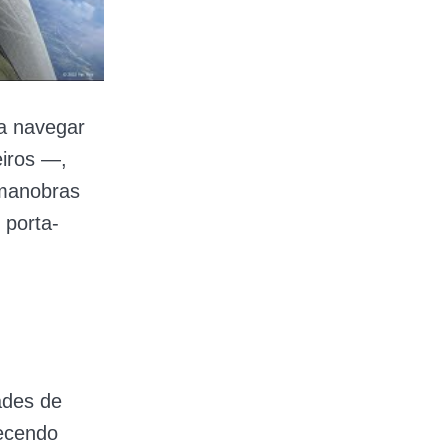
ra navegar
eiros —,
 manobras
 porta-
ades de
uecendo