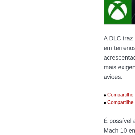
A DLC traz 
em terreno
acrescenta
mais exigen
aviões.
•
Compartilhe 
•
Compartilhe 
É possível 
Mach 10 em