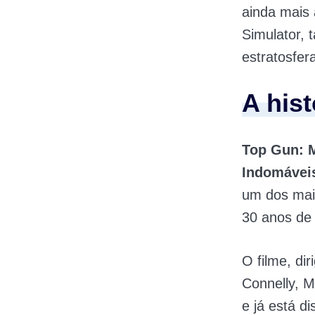
ainda mais 
Simulator,
estratosfer
A his
Top Gun: 
Indomávei
um dos maio
30 anos de 
O filme, di
Connelly, M
e já está d