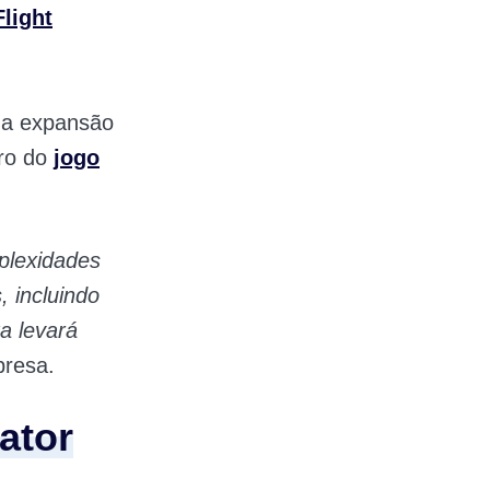
Flight
, a expansão
tro do
jogo
plexidades
, incluindo
a levará
presa.
ator