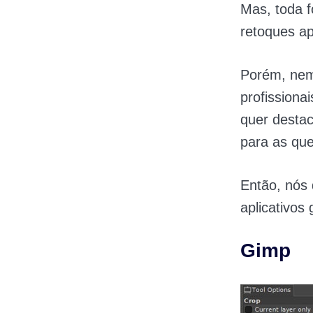
Mas, toda f
retoques a
Porém, nem
profissiona
quer destac
para as que
Então, nós
aplicativos
Gimp