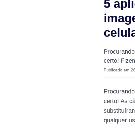
5 apl
image
celul
Procurando 
certo! Fize
Publicado em 26
Procurando
certo! As c
substituíra
qualquer us