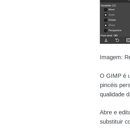
Imagem: R
O GIMP é um
pincéis per
qualidade 
Abre e edi
substituir