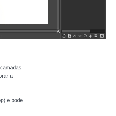
i camadas,
orar a
p) e pode