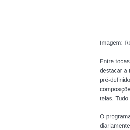
Imagem: R
Entre todas
destacar a n
pré-definid
composições
telas. Tudo 
O programa 
diariamente