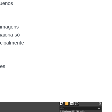
quenos
 imagens
maioria só
ncipalmente
res