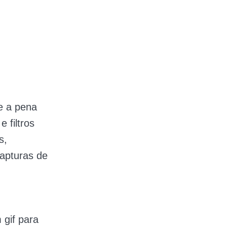
e a pena
 filtros
s,
capturas de
 gif para