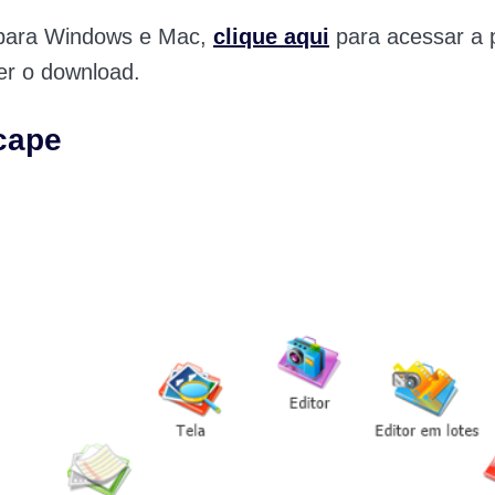
 para Windows e Mac,
clique aqui
para acessar a 
zer o download.
cape