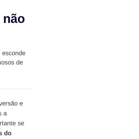
 não
e esconde
mosos de
versão e
s a
rtante se
s do