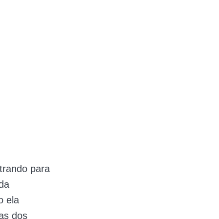
trando para
 da
o ela
ras dos