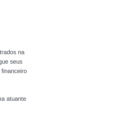
trados na
egue seus
financeiro
ma atuante