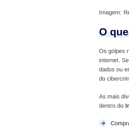
Imagem: Re
O que
Os golpes 
internet. S
dados ou em
do cibercri
As mais div
dentro do
I
Compra