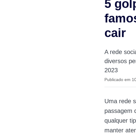
5 gol
famos
cair
A rede soc
diversos p
2023
Publicado em 1
Uma rede s
passagem d
qualquer ti
manter aten