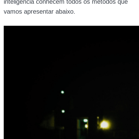
inteligência conhecem todos os métodos que
vamos apresentar abaixo.