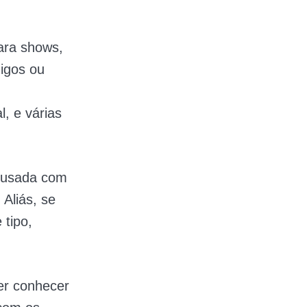
ara shows,
migos ou
, e várias
r usada com
 Aliás, se
 tipo,
er conhecer