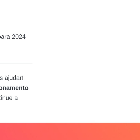
para 2024
 ajudar!
cionamento
tinue a