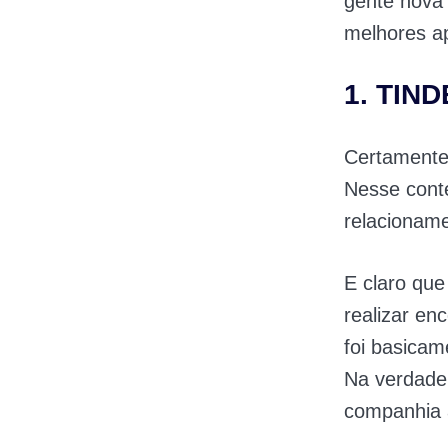
gente nova 
melhores ap
1. TIN
Certamente,
Nesse conte
relacionam
E claro que
realizar e
foi basicam
Na verdade,
companhia 