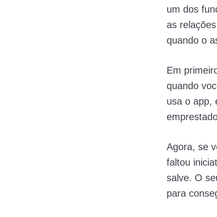
um dos fun
as relações
quando o a
Em primeiro
quando voc
usa o app,
emprestado 
Agora, se v
faltou inic
salve. O se
para conse