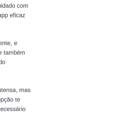
uidado com
app eficaz
ente, e
ue também
do
intensa, mas
opção te
necessário