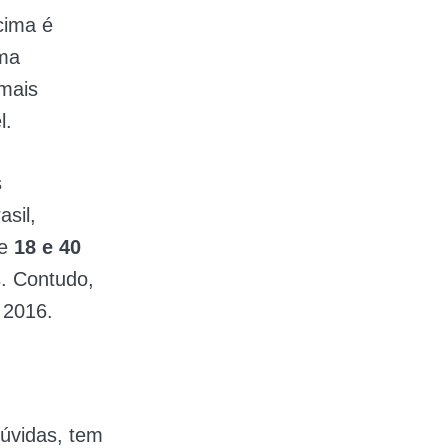
cima é
uma
 mais
l.
s
asil,
re
18 e 40
. Contudo,
 2016.
úvidas, tem