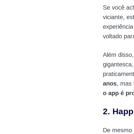
Se você ac
viciante, e
experiência
voltado par
Além disso,
gigantesca,
praticament
anos
, mas 
o app é pr
2. Hap
De mesmo 