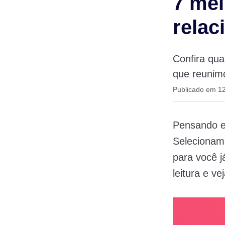
7 mel
relac
Confira qua
que reunimo
Publicado em 1
Pensando e
Selecionam
para você j
leitura e v