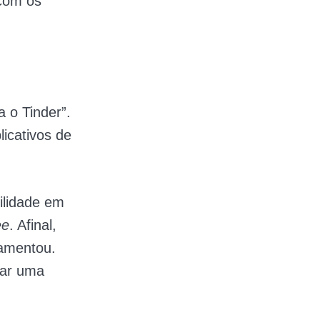
 com os
a o Tinder”.
licativos de
ilidade em
ee
. Afinal,
damentou.
rar uma