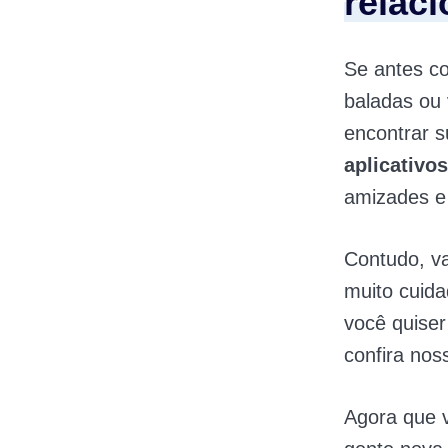
relac
Se antes c
baladas ou 
encontrar s
aplicativo
amizades e
Contudo, va
muito cuidad
você quiser
confira no
Agora que v