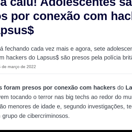
a caiu! Adolescentes s
os por conexão com hac
apsus$
tá fechando cada vez mais e agora, sete adolesce
 hackers do Lapsus$ são presos pela polícia brit
5 de março de 2022
s foram presos por conexão com hackers
do
L
em tocando o terror nas big techs ao redor do mu
ão menores de idade e, segundo investigações, te
 grupo de cibercriminosos.