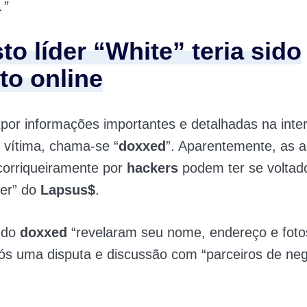
.”
o líder “White” teria sido
to online
por informações importantes e detalhadas na inte
a vítima, chama-se “
doxxed
”. Aparentemente, as 
corriqueiramente por
hackers
podem ter se voltad
der” do
Lapsus$
.
 do
doxxed
“revelaram seu nome, endereço e foto
pós uma disputa e discussão com “parceiros de ne