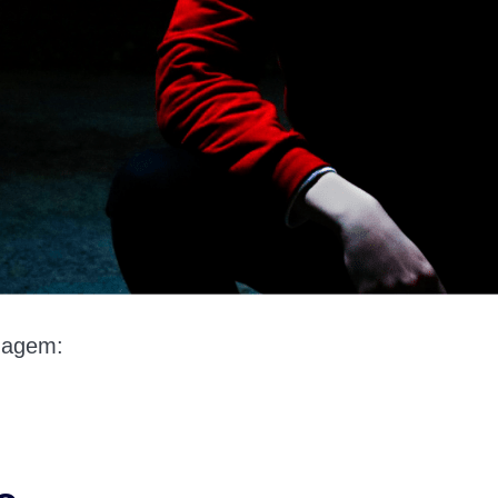
magem: