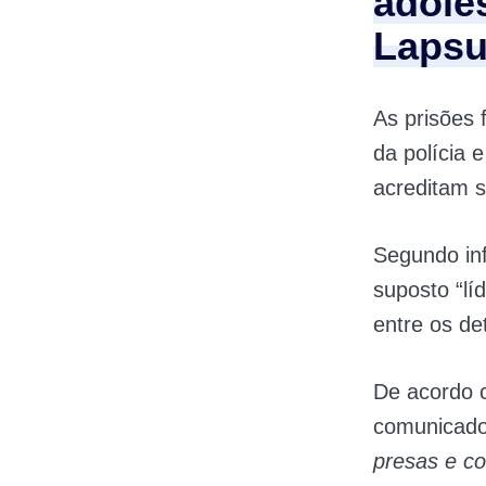
adole
Laps
As prisões 
da polícia 
acreditam 
Segundo in
suposto “lí
entre os de
De acordo c
comunicad
presas e co