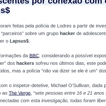
scentes por conexão com 
us$
foram feitas pela polícia de Lodres a partir de inve
e “parceiros” sobre um grupo
hacker
de adolescent
ser o
Lapsus$
.
formações da
BBC
, considerando a possível expo
der” dos
hackers
sofreu nos últimos dias, este pode
tidos, mas a polícia “não vai dizer se ele é um” do
om o inspetor-detetive, Michael O’Sullivan, dada 
o ao
The Verge,
“s
ete pessoas entre 16 e 21 anos
nectadas com esta investigação, todas foram libe