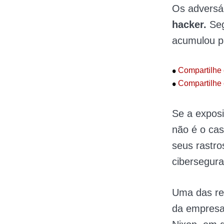
Os adversár
hacker.
Seg
acumulou p
•
Compartilhe 
•
Compartilhe 
Se a exposi
não é o ca
seus rastro
cibersegura
Uma das res
da empresa