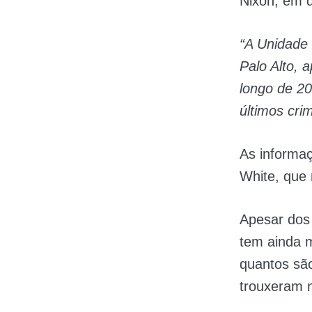
Nixon, em 
“A Unidade
Palo Alto, 
longo de 20
últimos cri
As informaç
White, que 
Apesar dos
tem ainda m
quantos são
trouxeram n