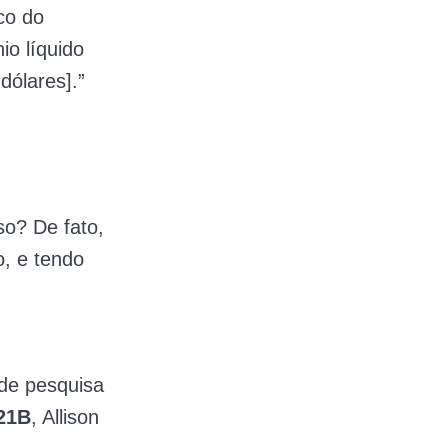
co do
o líquido
ólares].”
so? De fato,
, e tendo
 de pesquisa
221B
, Allison