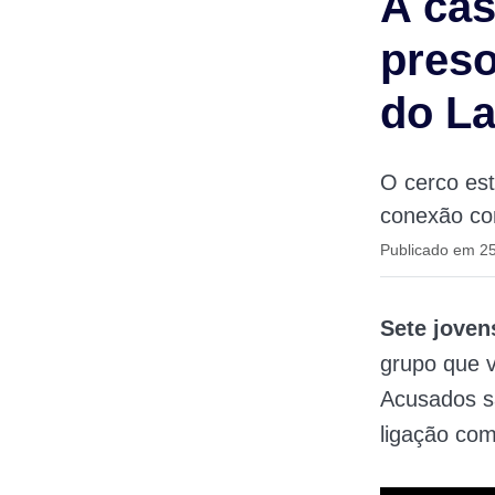
A cas
pres
do L
O cerco es
conexão com
Publicado em 2
Sete joven
grupo que v
Acusados s
ligação com