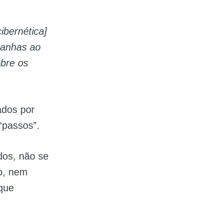
bernética]
açanhas ao
obre os
ados por
“passos”.
dos, não se
o, nem
 que