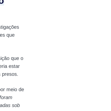
o
stigações
es que
sição que o
ria estar
s presos.
por meio de
 foram
radas sob