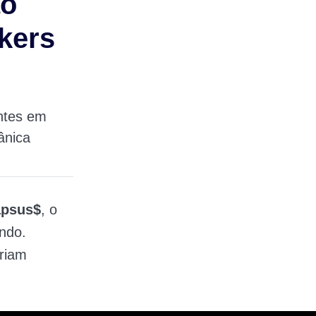
ão
kers
ntes em
ânica
apsus$
, o
ndo.
riam