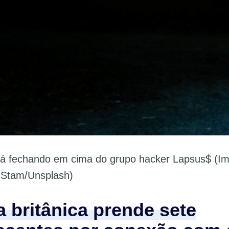
tá fechando em cima do grupo hacker Lapsus$ (I
 Stam/Unsplash)
a britânica prende sete