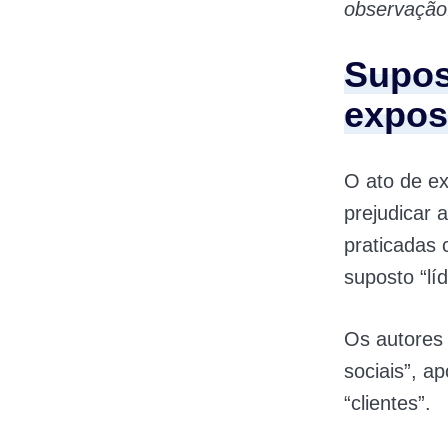
observação
Supost
expos
O ato de ex
prejudicar 
praticadas 
suposto “lí
Os autores
sociais”, a
“clientes”.