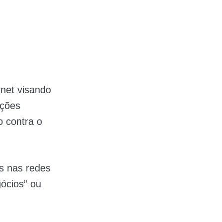
rnet visando
ações
o contra o
s nas redes
gócios” ou