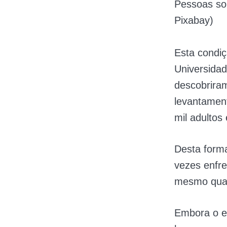
Pessoas sol
Pixabay)
Esta condi
Universidad
descobrira
levantamen
mil adultos
Desta forma
vezes enfre
mesmo quan
Embora o e