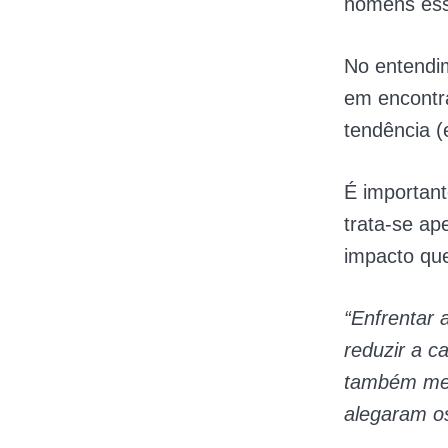
homens essa
No entendi
em encontr
tendência (
É important
trata-se ap
impacto qu
“Enfrentar 
reduzir a c
também mel
alegaram o