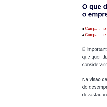
O que d
o empr
•
Compartilhe 
•
Compartilhe 
É important
que quer di
considerand
Na visão da
do desempr
devastador