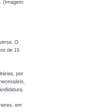
o. (Imagem:
versa. O
dos de 15
tárias, por
ecessário,
ndidatura.
lheres, em