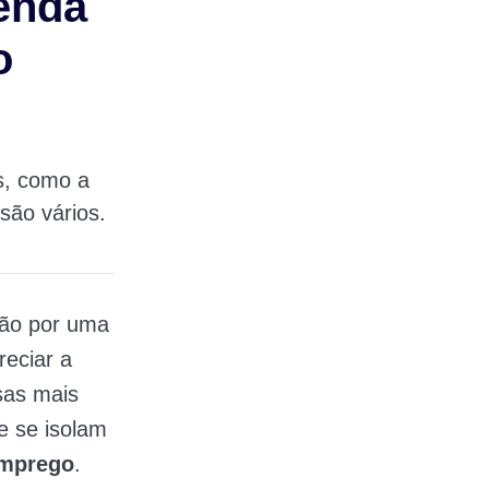
renda
o
s, como a
são vários.
dão por uma
reciar a
sas mais
e se isolam
mprego
.