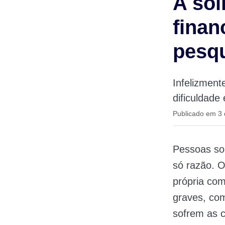
A sol
finan
pesqu
Infelizmen
dificuldade
Publicado em 3
Pessoas sol
só razão. O
própria co
graves, com
sofrem as 