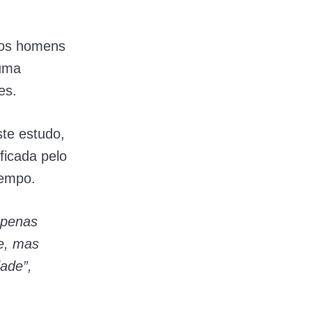
dos homens
 uma
es.
ste estudo,
ficada pelo
tempo.
apenas
e, mas
ade”,