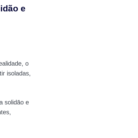
lidão e
ealidade, o
r isoladas,
a solidão e
tes,