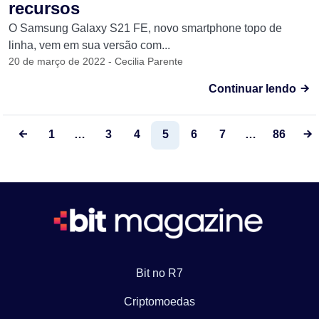
recursos
O Samsung Galaxy S21 FE, novo smartphone topo de
linha, vem em sua versão com...
20 de março de 2022 - Cecilia Parente
Continuar lendo
1
…
3
4
5
6
7
…
86
Bit no R7
Criptomoedas