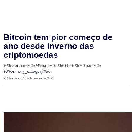
Bitcoin tem pior começo de
ano desde inverno das
criptomoedas
%%sitename%% %%sep%% %%title%% %%sep%%
%%primary_category%%
Publicado em 3 de fevereiro de 2022