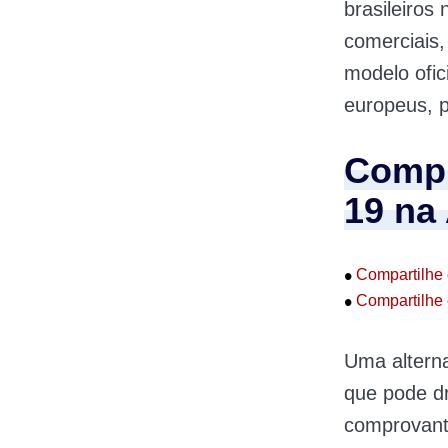
brasileiros
comerciais,
modelo ofic
europeus, 
Compr
19 na
•
Compartilhe 
•
Compartilhe 
Uma altern
que pode dr
comprovante