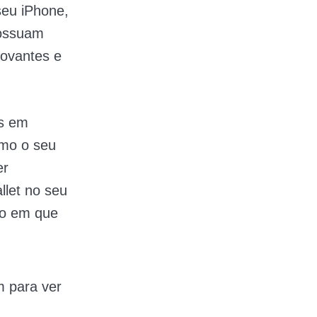
seu iPhone,
possuam
ovantes e
ns em
smo o seu
er
llet no seu
to em que
m para ver