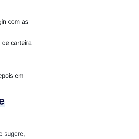
gin com as
 de carteira
depois em
e
e sugere,