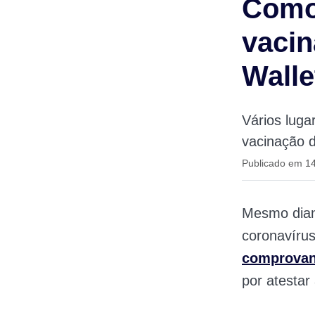
Como
vacin
Walle
Vários lug
vacinação d
Publicado em 1
Mesmo dian
coronavírus
comprovan
por atestar