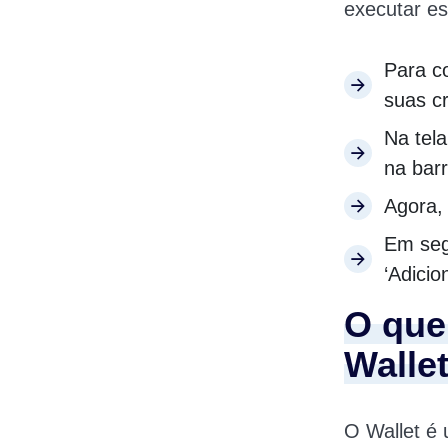
executar es
Para c
suas c
Na tela
na barr
Agora, 
Em seg
‘Adicio
O que
Walle
O Wallet é 