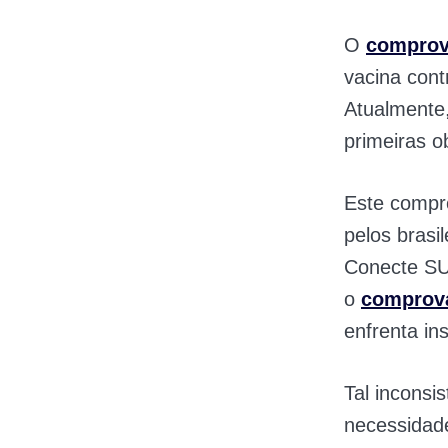
O
comprov
vacina cont
Atualmente,
primeiras o
Este compro
pelos brasi
Conecte SUS
o
comprova
enfrenta in
Tal inconsi
necessidade