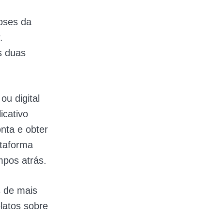
oses da
.
s duas
ou digital
icativo
nta e obter
ataforma
empos atrás.
s de mais
latos sobre