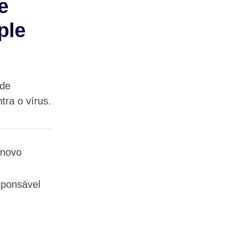
e
ple
 de
ra o vírus.
 novo
sponsável