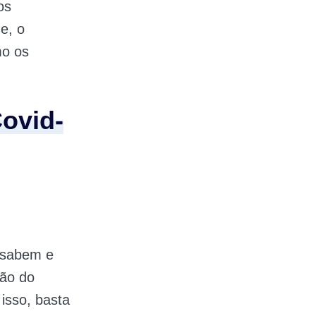
os
e, o
mo os
ovid-
 sabem e
ção do
isso, basta