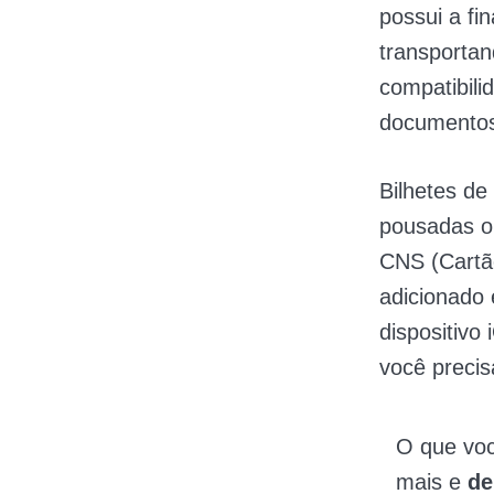
possui a fi
transportan
compatibil
documentos
Bilhetes d
pousadas ou
CNS (Cartã
adicionado 
dispositivo
você precis
O que vo
mais e
de