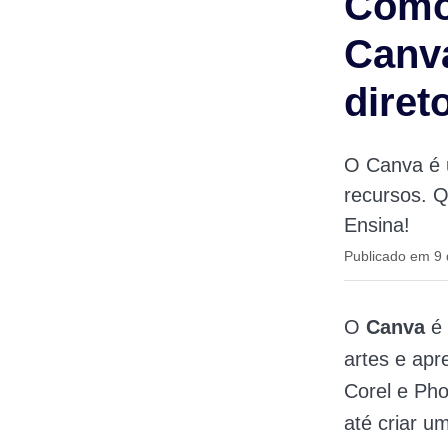
Como
Canva
diret
O Canva é 
recursos. Q
Ensina!
Publicado em 9
O
Canva
é 
artes e ap
Corel e Pho
até criar u