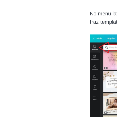
No menu lat
traz templa