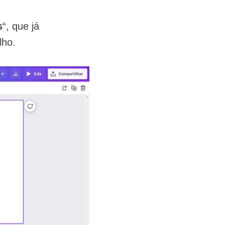
s
“, que já
lho.