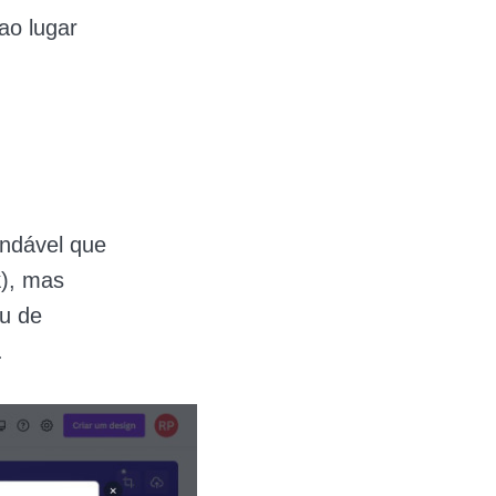
 ao lugar
ndável que
k
), mas
u de
.