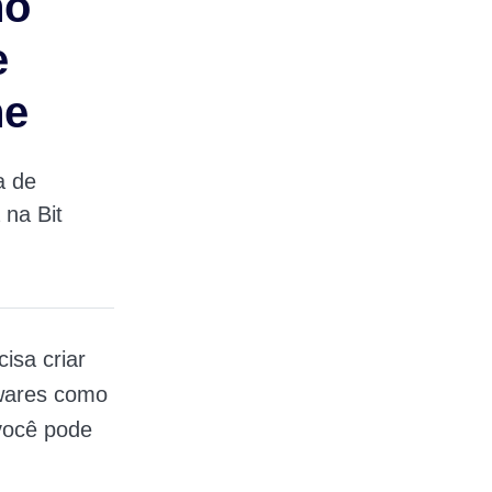
no
e
ne
a de
 na Bit
isa criar
twares como
você pode