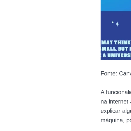
Fonte: Can
A funcional
na interne
explicar al
máquina, p