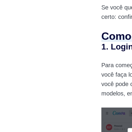
Se você qu
certo: conf
Como 
1. Logi
Para começ
você faça l
você pode 
modelos, en