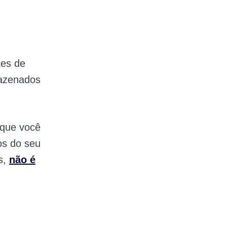
tes de
mazenados
 que você
os do seu
s,
não é