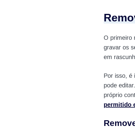
Remov
O primeiro 
gravar os 
em rascunh
Por isso, é
pode editar
próprio con
permitido 
Removen