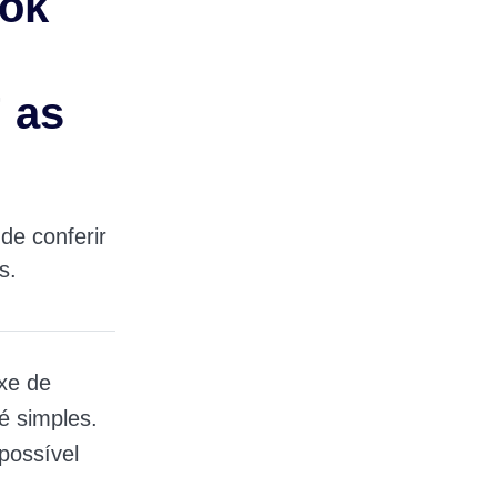
Tok
” as
de conferir
s.
xe de
é simples.
possível