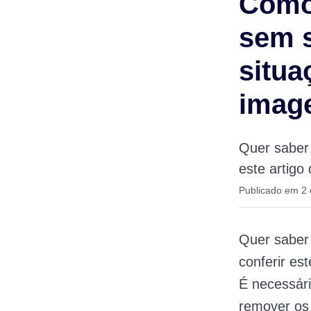
Como 
sem 
situa
imag
Quer saber 
este artigo
Publicado em 2
Quer sabe
conferir es
É necessári
remover os 