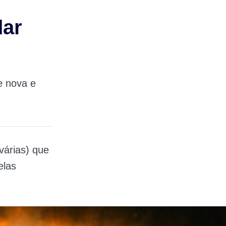
dar
e nova e
várias) que
elas