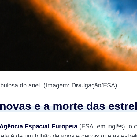
ebulosa do anel. (Imagem: Divulgação/ESA)
novas e a morte das estre
Agência Espacial Europeia
(ESA, em inglês), o c
ela é de um bilhão de anos e depois que as estr