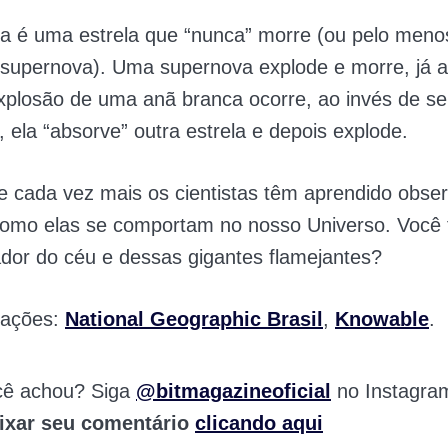
a é uma estrela que “nunca” morre (ou pelo meno
 supernova). Uma supernova explode e morre, já a
xplosão de uma anã branca ocorre, ao invés de se
, ela “absorve” outra estrela e depois explode.
e cada vez mais os cientistas têm aprendido obse
 como elas se comportam no nosso Universo. Voc
dor do céu e dessas gigantes flamejantes?
mações:
National Geographic Brasil
,
Knowable
.
cê achou? Siga
@bitmagazineoficial
no Instagra
ixar seu comentário
clicando aqui