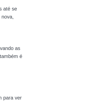
s até se
 nova,
rvando as
ê também é
m para ver