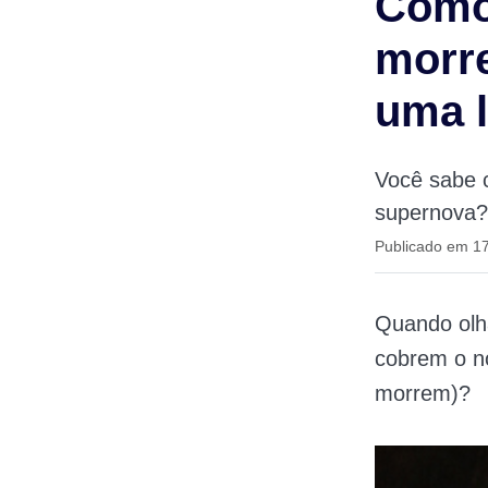
Como 
morre
uma l
Você sabe c
supernova? 
Publicado em 17
Quando olha
cobrem o n
morrem)?