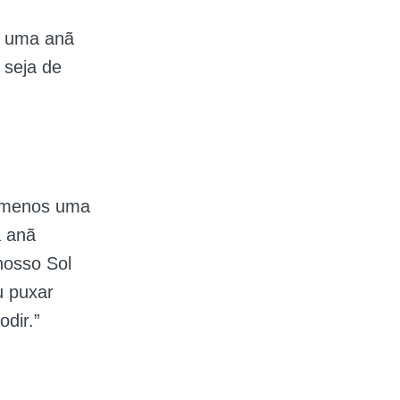
r uma anã
 seja de
o menos uma
a anã
nosso Sol
u puxar
dir.”