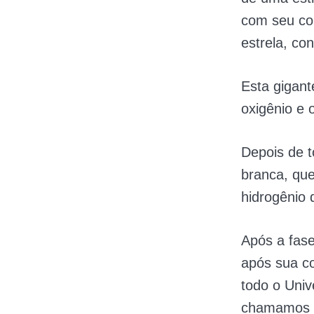
com seu com
estrela, co
Esta gigant
oxigênio e 
Depois de 
branca, qu
hidrogênio 
Após a fase
após sua c
todo o Univ
chamamos d