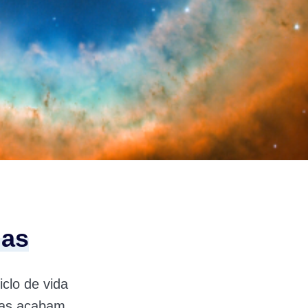
las
iclo de vida
elas acabam