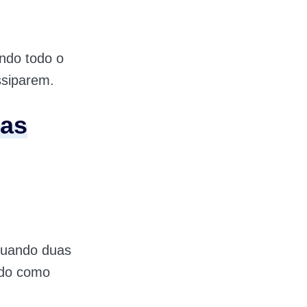
ndo todo o
ssiparem.
vas
quando duas
ado como