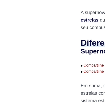
A supernov
estrelas
qu
seu combust
Difer
Superno
•
Compartilhe 
•
Compartilhe 
Em suma, c
estrelas co
sistema este