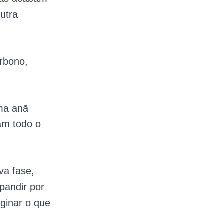
utra
rbono,
ma anã
am todo o
va fase,
pandir por
ginar o que