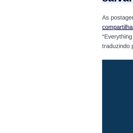
As postage
compartilh
“Everything 
traduzindo 