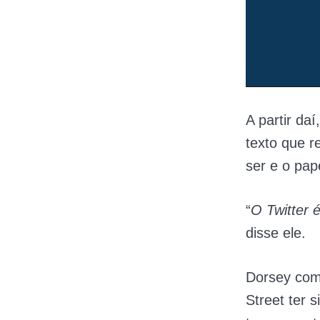
A partir da
texto que r
ser e o pap
“
O Twitter 
disse ele.
Dorsey come
Street
ter 