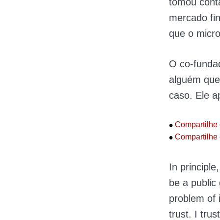
tomou conta
mercado fin
que o micro
O co-fundad
alguém que
caso. Ele a
•
Compartilhe 
•
Compartilhe 
In principle
be a public
problem of 
trust. I tru