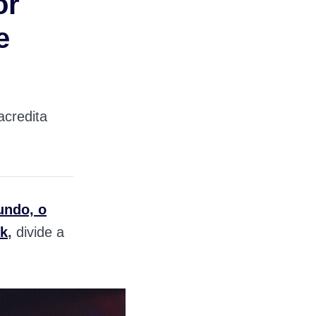
or
e
acredita
undo, o
k
,
divide a