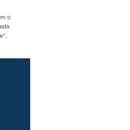
om o
ulada
r”,