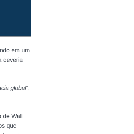
nando em um
a deveria
cia global
”,
o de Wall
ios que