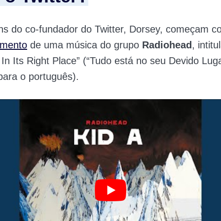
ns do co-fundador do Twitter, Dorsey, começam c
amento
de uma música do grupo
Radiohead
, intit
In Its Right Place”
(“Tudo está no seu Devido Luga
para o português).