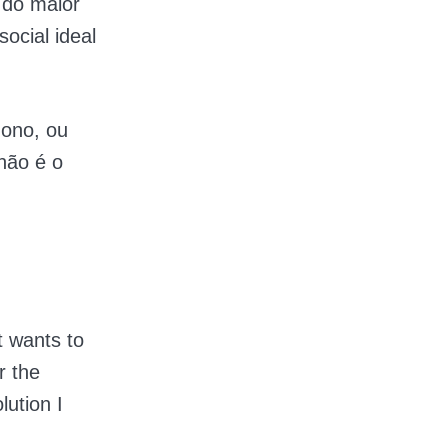
 do maior
ocial ideal
dono, ou
não é o
t wants to
r the
lution I