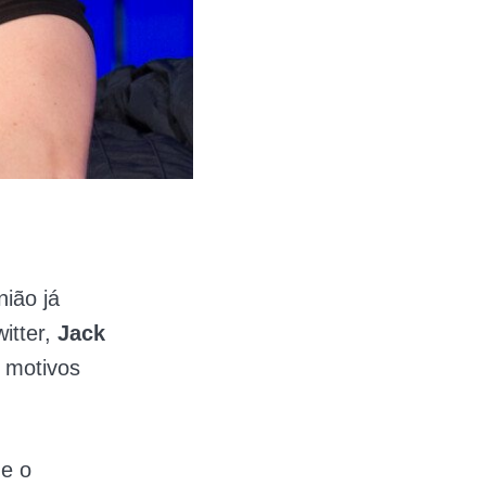
nião já
itter,
Jack
s motivos
.
e o