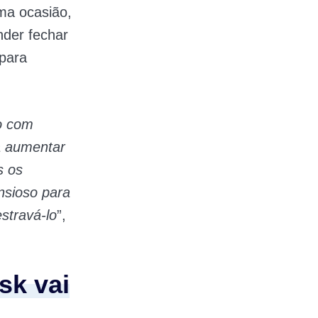
ma ocasião,
der fechar
 para
to com
a aumentar
s os
nsioso para
stravá-lo
”,
sk vai