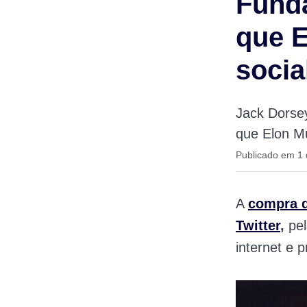
Funda
que E
socia
Jack Dorsey
que Elon Mu
Publicado em 1
A
compra d
Twitter
,
pe
internet e 