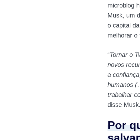
microblog h
Musk, um d
o capital d
melhorar o
“
T
ornar o T
novos recur
a confiança
humanos (…
trabalhar c
disse Musk
Por q
salvar