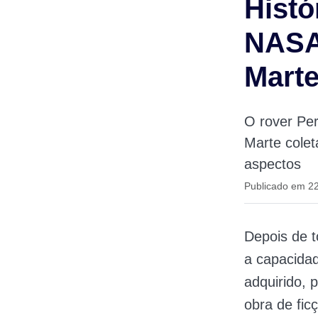
Histó
NASA 
Marte
O rover Pe
Marte cole
aspectos
Publicado em 2
Depois de t
a capacida
adquirido,
obra de fic