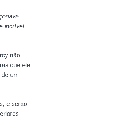
açonave
 incrível
rcy não
ras que ele
o de um
s, e serão
eriores