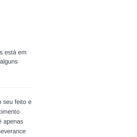
os está em
 alguns
 seu feito e
cimento
é apenas
severance