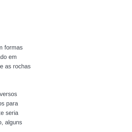
m formas
zado em
e as rochas
iversos
os para
e seria
o, alguns