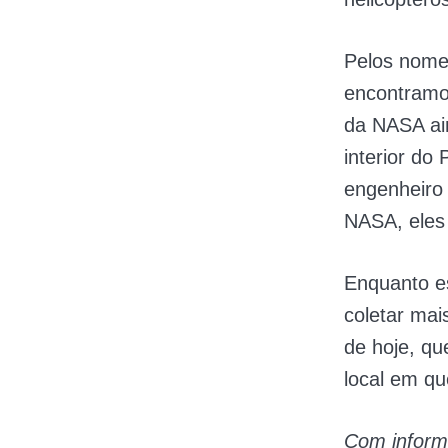
Pelos nomes
encontramos
da NASA ai
interior do
engenheiro 
NASA, eles
Enquanto es
coletar mai
de hoje, qu
local em qu
Com infor