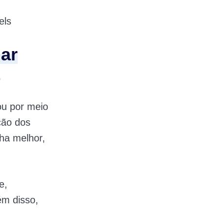
els
ar
ou por meio
ção dos
ha melhor,
e,
ém disso,