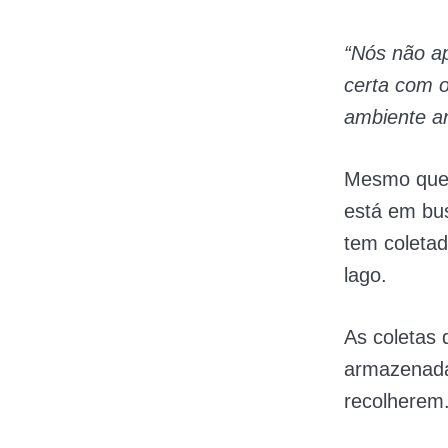
“Nós não a
certa com o
ambiente a
Mesmo que 
está em bus
tem coleta
lago.
As coletas 
armazenada
recolherem