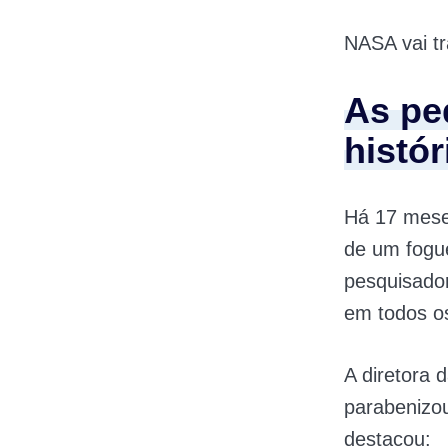
NASA vai t
As pe
histór
Há 17 meses
de um fogue
pesquisador
em todos os
A diretora 
parabenizou
destacou: