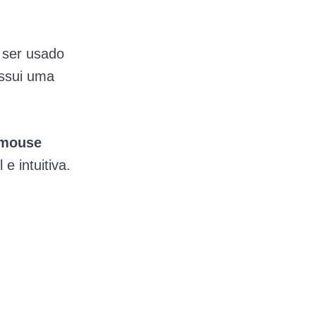
 ser usado
ossui uma
 mouse
e intuitiva.