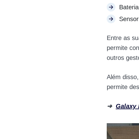
Bateria
Sensor
Entre as su
p
ermite con
outros ges
Além disso,
permite de
➜
Galaxy 