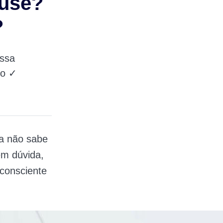
ouse?
?
ssa
ço ✓
a não sabe
sem dúvida,
consciente