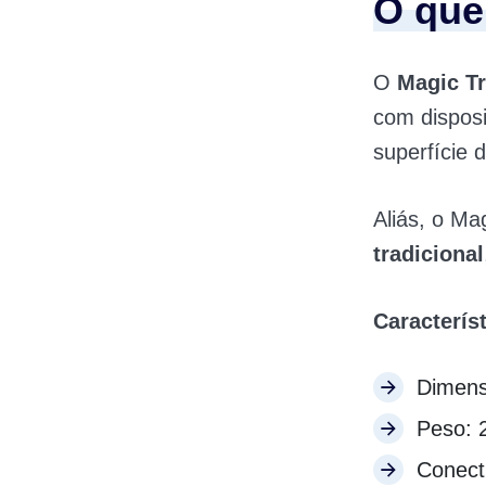
O que
O
Magic T
com disposi
superfície d
Aliás, o M
tradicional
Característ
Dimens
Peso: 
Conecti