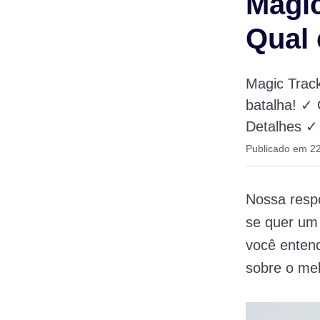
Magi
Qual 
Magic Trac
batalha! ✓
Detalhes ✓
Publicado em 2
Nossa resp
se quer um
você enten
sobre o mel