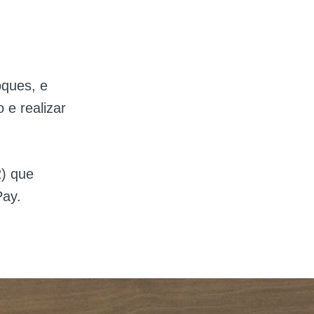
oques, e
 e realizar
2) que
Pay.