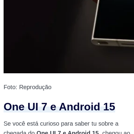
Foto: Reprodução
One UI 7 e Android 15
Se você está curioso para saber tu sobre a
chegada do
One UI 7 e Android 15
, chegou ao