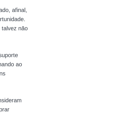
do, afinal,
rtunidade.
 talvez não
suporte
lhando ao
ins
nsideram
prar