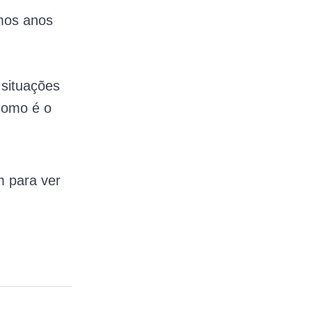
mos anos
situações
 como é o
m para ver