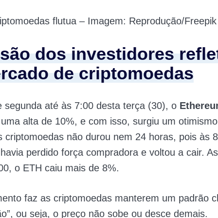
riptomoedas flutua – Imagem: Reprodução/Freepik
isão dos investidores refl
rcado de criptomoedas
 segunda até às 7:00 desta terça (30), o
Ethere
 uma alta de 10%, e com isso, surgiu um otimismo
s criptomoedas não durou nem 24 horas, pois às 8
havia perdido força compradora e voltou a cair. A
00, o ETH caiu mais de 8%.
ento faz as criptomoedas manterem um padrão 
ção”, ou seja, o preço não sobe ou desce demais.