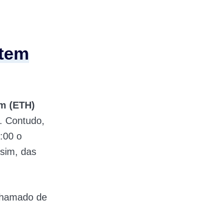
etem
um
(ETH)
. Contudo,
:00 o
ssim, das
chamado de