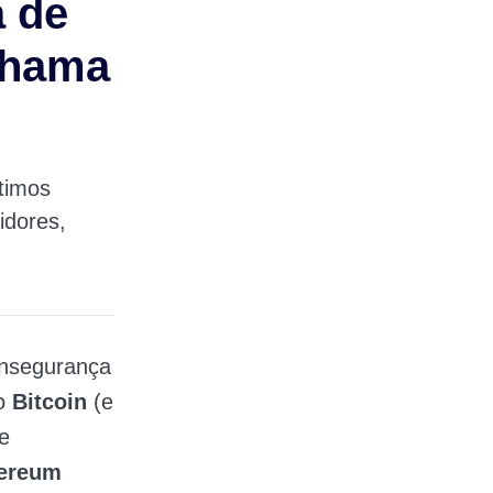
a de
chama
timos
idores,
insegurança
 o
Bitcoin
(e
e
ereum