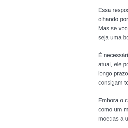
Essa respos
olhando por
Mas se você
seja uma bo
É necessári
atual, ele 
longo prazo
consigam t
Embora o c
como um mo
moedas a u