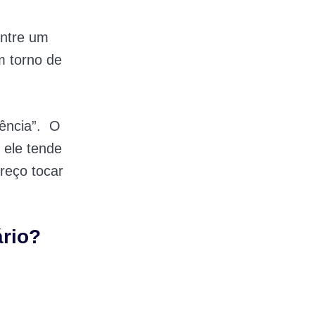
entre um
m torno de
tência”. O
, ele tende
reço tocar
rio?