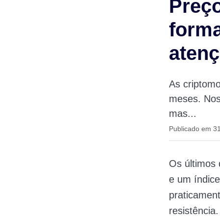
Preço
form
atenç
As criptom
meses. Nos 
mas...
Publicado em 3
Os últimos 
e um índic
praticamen
resistênci