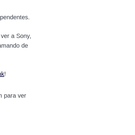
ependentes.
 ver a Sony,
clamando de
nk
!
m para ver