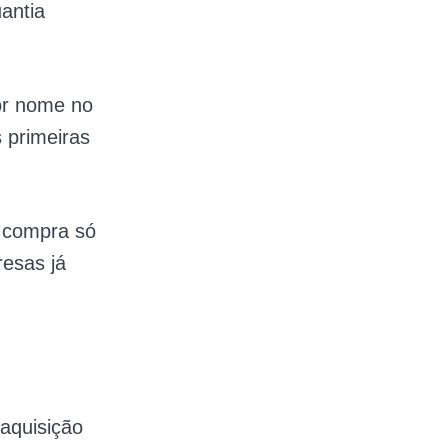
antia
ior nome no
 primeiras
a compra só
resas já
aquisição