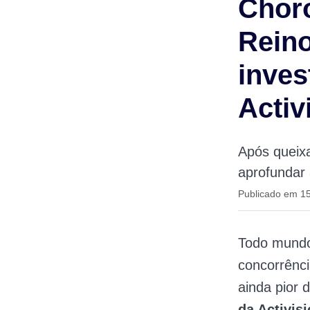
Choro
Rein
inves
Activ
Após queixa
aprofundar 
Publicado em 1
Todo mundo
concorrênc
ainda pior 
da Activis