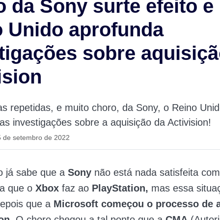
 da Sony surte efeito e
o Unido aprofunda
tigações sobre aquisiçã
ision
s repetidas, e muito choro, da Sony, o Reino Unid
as investigações sobre a aquisição da Activision!
5 de setembro de 2022
 já sabe que a
Sony
não está nada satisfeita com
ia que o
Xbox
faz ao
PlayStation,
mas essa situa
depois que a
Microsoft começou o processo de 
ion
. O choro chegou a tal ponto que a
CMA
(Autor