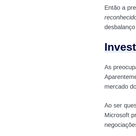
Então a pr
reconhecid
desbalanço
Inves
As preocup
Aparenteme
mercado do
Ao ser que
Microsoft p
negociações