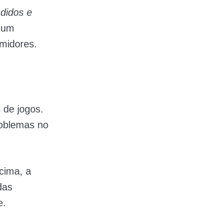
didos e
 um
midores.
 de jogos.
roblemas no
cima, a
das
e.