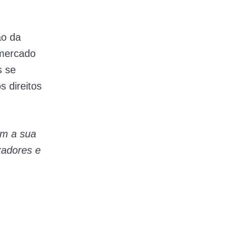
ão da
 mercado
s se
 direitos
om a sua
zadores e