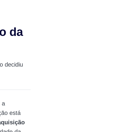
o da
o decidiu
 a
ção está
aquisição
idade da