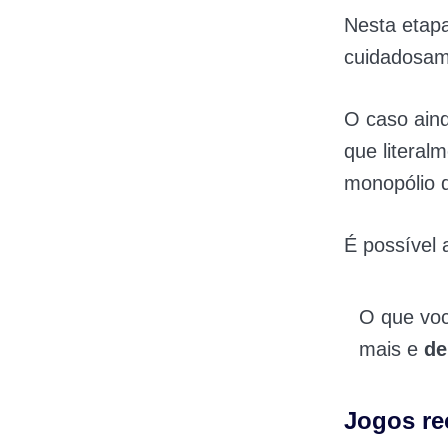
Nesta etap
cuidadosame
O caso aind
que literal
monopólio 
É possível
O que vo
mais e
de
Jogos r