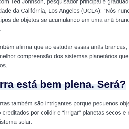
com Ted Johnson, pesquisador principal e graduad
dade da Califórnia, Los Angeles (UCLA): “Nós nun
 tipos de objetos se acumulando em uma anã bran
.
mbém afirma que ao estudar essas anãs brancas,
melhor compreensão dos sistemas planetários que
os.
erra está bem plena. Será?
rtas também são intrigantes porque pequenos obj
 creditados por colidir e “irrigar” planetas secos e
stema solar.