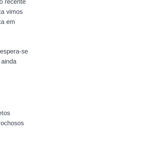
o recente
ca vimos
ca em
 espera-se
 ainda
etos
 rochosos