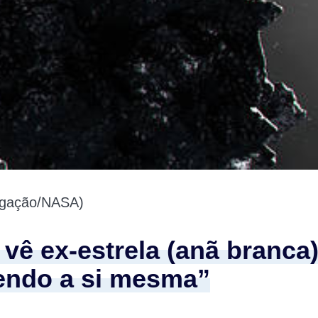
ulgação/NASA)
vê ex-estrela (anã branca
ndo a si mesma”