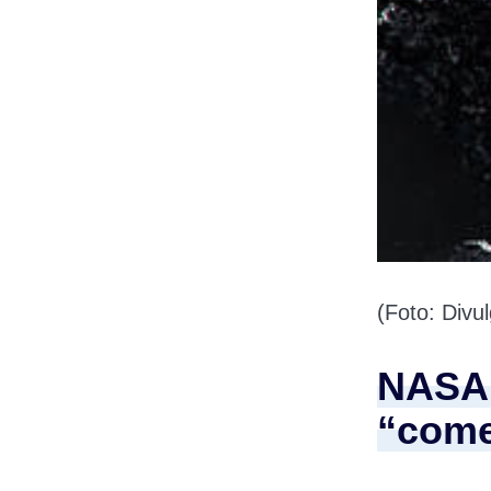
(Foto: Div
NASA 
“come