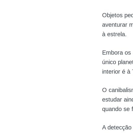
Objetos pe
aventurar m
à estrela.
Embora os 
único plan
interior é à
O canibali
estudar ain
quando se f
A detecção 