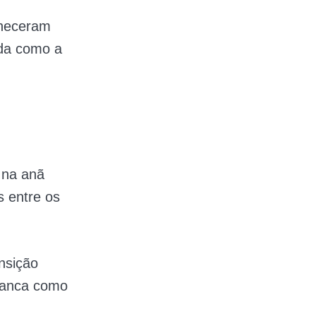
rneceram
ida como a
 na anã
 entre os
nsição
branca como