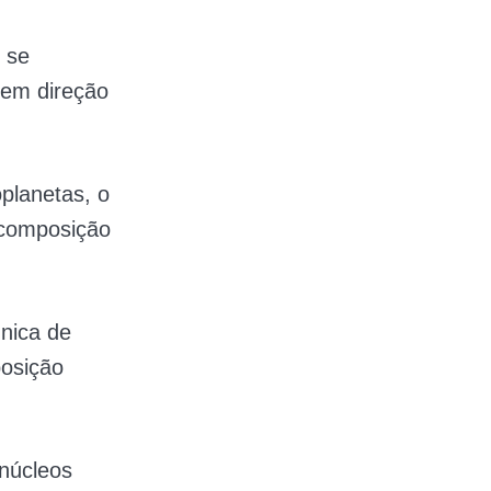
 se
 em direção
planetas, o
 composição
nica de
posição
 núcleos