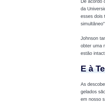
De acordo 
da Universi
esses dois
simultâneo”
Johnson ta
obter uma 
estão intact
E à T
As descobe
gelados são
em nosso si