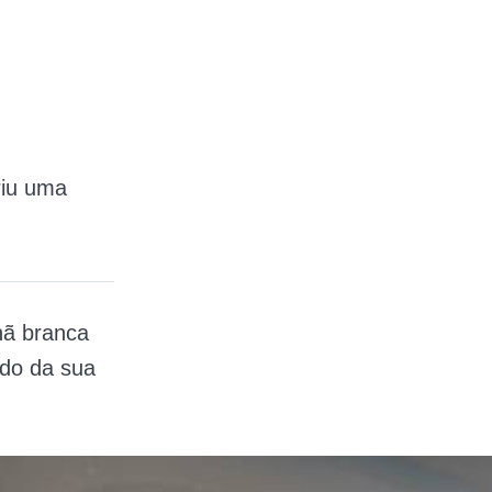
riu uma
nã branca
ndo da sua