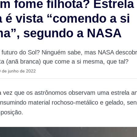
m fome filhota? Estrela
 é vista “comendo a si
a”, segundo a NASA
o futuro do Sol? Ninguém sabe, mas NASA descob
ta (anã branca) que come a si mesma, que tal?
 de junho de 2022
ra vez que os astrônomos observam uma estrela a
nsumindo material rochoso-metálico e gelado, se
mposição.