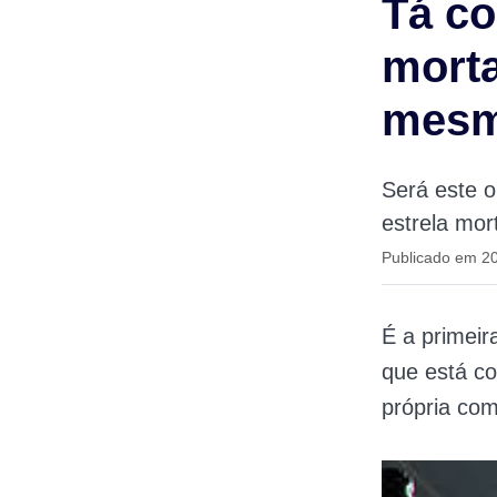
Tá co
morta
mesm
Será este 
estrela mor
Publicado em 20
É a primei
que está co
própria co