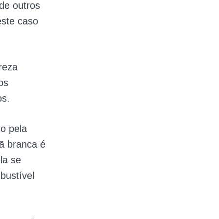
de outros
este caso
reza
os
os.
o pela
ã branca é
la se
bustível