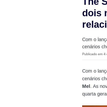
The S
dois 
rela
Com o lanç
cenários c
Publicado em 4
Com o lan
cenários c
Mel
. As no
quarta gera