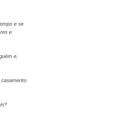
tempo e se
res e
nguém e,
o casamento
is?