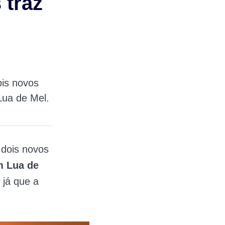
 traz
is novos
Lua de Mel.
 dois novos
m Lua de
 já que a