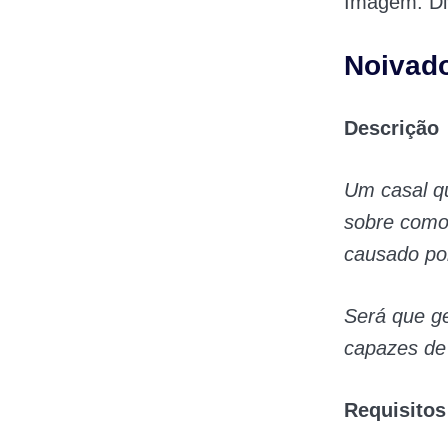
Imagem: Div
Noivado
Descrição
Um casal q
sobre como
causado por
Será que ge
capazes de
Requisitos