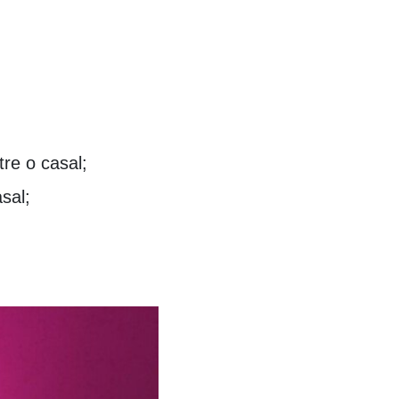
re o casal;
sal;