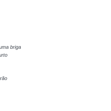
uma briga
urto
erão