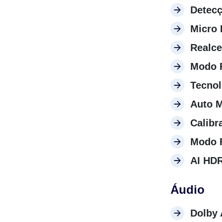
Detecç
Micro
Realce
Modo 
Tecnol
Auto M
Calibr
Modo 
AI HD
Áudio
Dolby