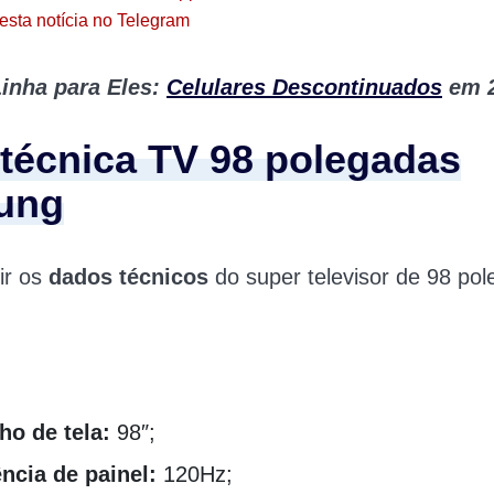
esta notícia no Telegram
inha para Eles:
Celulares Descontinuados
em 2
 técnica TV 98 polegadas
ung
ir os
dados técnicos
do super televisor de 98 po
o de tela:
98″;
ncia de painel:
120Hz;