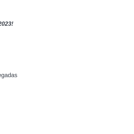
023!
legadas