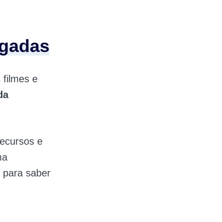
egadas
 filmes e
da
recursos e
ma
para saber