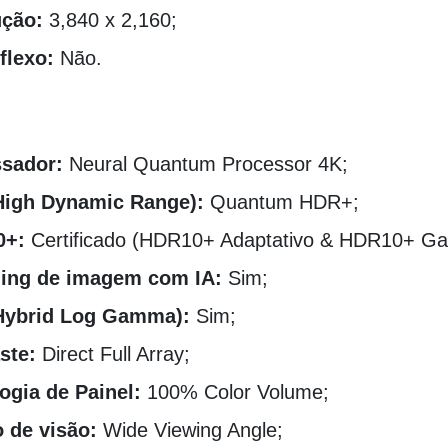
ução:
3,840 x 2,160;
eflexo:
Não.
ssador:
Neural Quantum Processor 4K;
High Dynamic Range):
Quantum HDR+;
0+:
Certificado (HDR10+ Adaptativo & HDR10+ Ga
ling de imagem com IA:
Sim;
Hybrid Log Gamma):
Sim;
ste:
Direct Full Array;
ogia de Painel:
100% Color Volume;
 de visão:
Wide Viewing Angle;