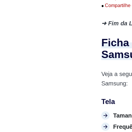
•
Compartilhe 
➜ Fim da L
Ficha
Sams
Veja a segu
Samsung:
Tela
Tamanh
Frequê