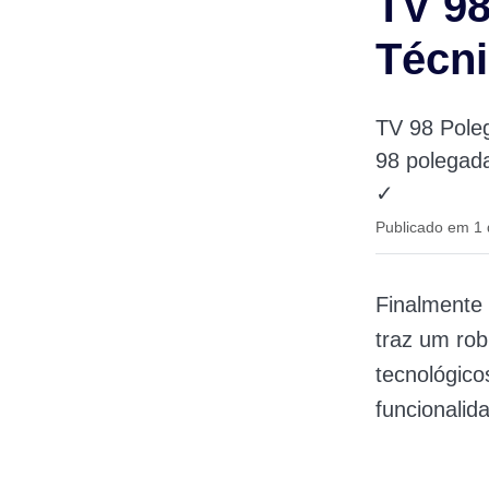
TV 9
Técni
TV 98 Pole
98 polegad
✓
Publicado em 1
Finalmente
traz um rob
tecnológico
funcionalid