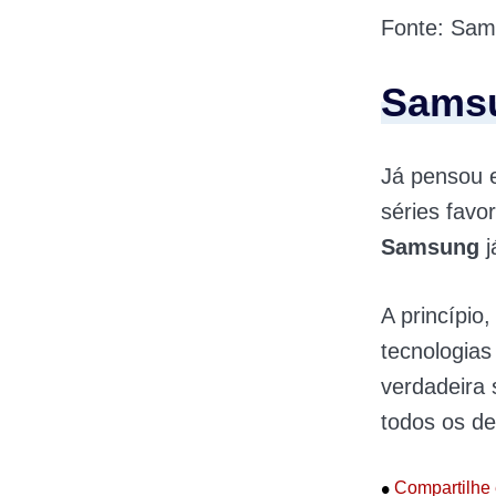
Fonte: Sa
Samsu
Já pensou e
séries favo
Samsung
j
A princípio
tecnologias
verdadeira
todos os de
•
Compartilhe 