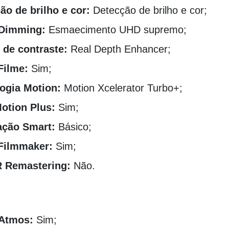
ão de brilho e cor:
Detecção de brilho e cor;
 Dimming:
Esmaecimento UHD supremo;
 de contraste:
Real Depth Enhancer;
Filme:
Sim;
ogia Motion:
Motion Xcelerator Turbo+;
otion Plus:
Sim;
ação Smart:
Básico;
Filmmaker:
Sim;
R Remastering:
Não.
 Atmos:
Sim;