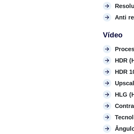
Resol
Anti r
Vídeo
Proce
HDR (
HDR 1
Upsca
HLG (
Contra
Tecnol
Ângulo