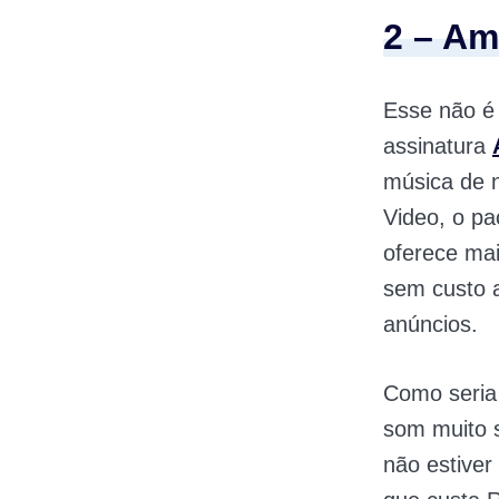
2 – Am
Esse não é 
assinatura
música de n
Video, o pa
oferece mai
sem custo a
anúncios.
Como seria 
som muito s
não estiver