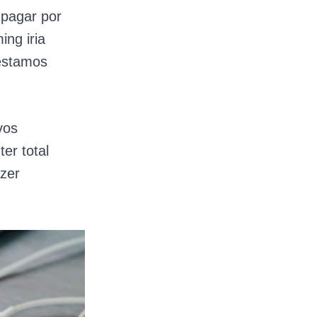
pagar por
ing iria
 estamos
vos
er total
zer