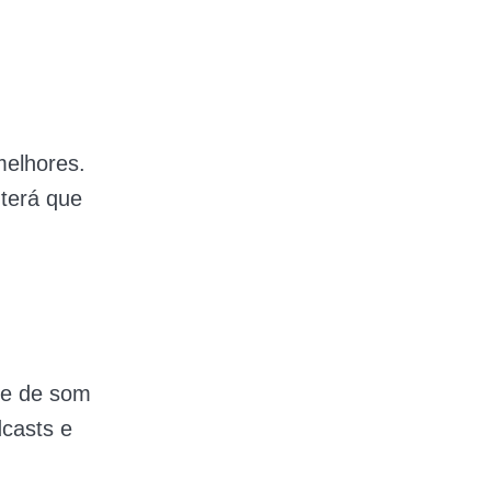
elhores.
 terá que
de de som
dcasts e