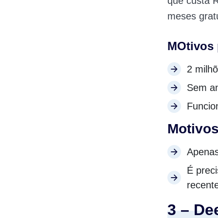
que custa 
meses gratu
MOtivos 
2 milh
Sem an
Funcio
Motivos
Apenas
É preci
recent
3 – De