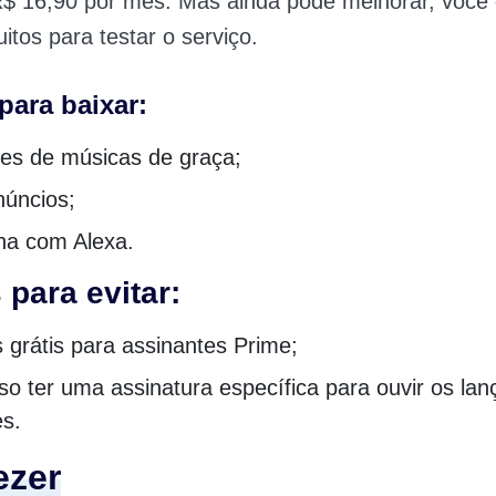
R$ 16,90 por mês. Mas ainda pode melhorar, você 
itos para testar o serviço.
para baixar:
ões de músicas de graça;
úncios;
na com Alexa.
 para evitar:
 grátis para assinantes Prime;
so ter uma assinatura específica para ouvir os la
es.
ezer