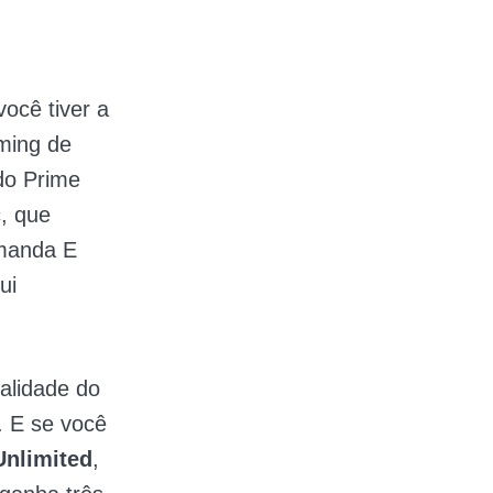
ocê tiver a
ming de
do Prime
, que
emanda E
ui
alidade do
. E se você
nlimited
,