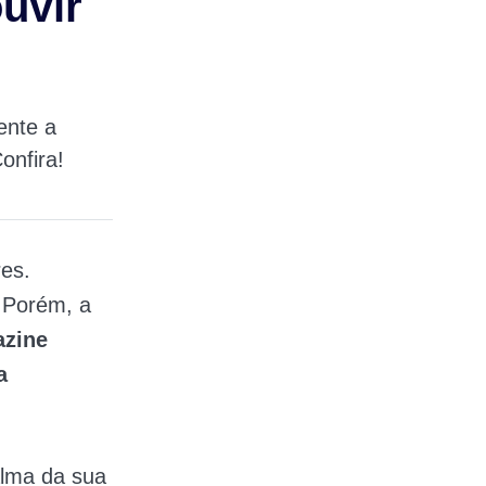
uvir
ente a
onfira!
es.
 Porém, a
azine
a
alma da sua