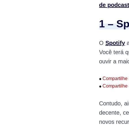
de podcas
1 – Sp
O
Spotify
a
Você terá q
ouvir a mai
•
Compartilhe 
•
Compartilhe 
Contudo, a
decente, ce
novos recu