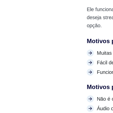
Ele funcion
deseja stre
opção.
Motivos 
Muitas
Fácil d
Funcio
Motivos p
Não é 
Áudio 