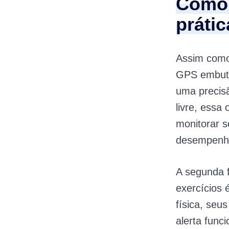
Como 
prátic
Assim como
GPS embuti
uma precisã
livre, essa
monitorar s
desempenh
A segunda f
exercícios
física, seus
alerta func