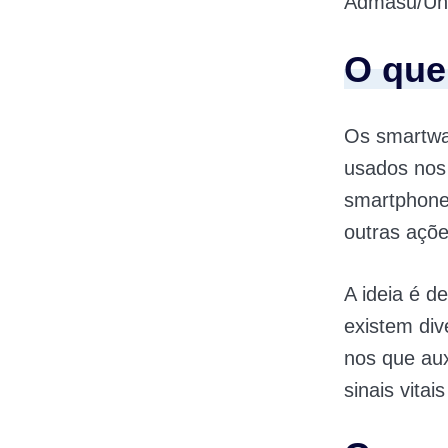
Admasu/Un
O que
Os smartwat
usados nos
smartphones
outras açõ
A ideia é 
existem div
nos que aux
sinais vita