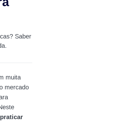
ra
sicas? Saber
da.
em muita
do mercado
ara
 Neste
praticar