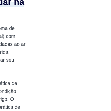
ar na
ema de
al) com
idades ao ar
rida,
iar seu
ática de
ondição
rigo. O
rática de