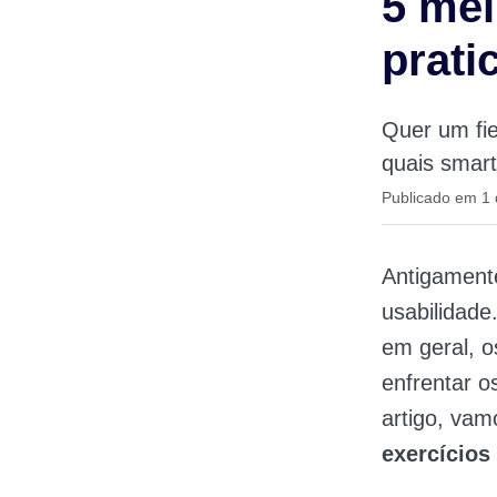
5 mel
prati
Quer um fie
quais smart
Publicado em 1
Antigamente
usabilidad
em geral, 
enfrentar o
artigo, vam
exercícios 