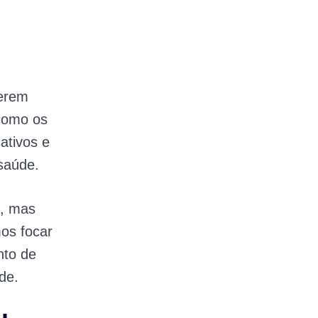
serem
 como os
ativos e
saúde.
s, mas
mos focar
nto de
de.