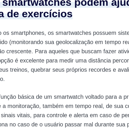
smartwatches podem ajud
a de exercícios
 os smartphones, os smartwatches possuem sist
do (monitorando sua geolocalização em tempo re
o crescente. Para aqueles que buscam fazer ativ
 opção é excelente para medir uma distância percor
eus treinos, quebrar seus próprios recordes e aval
o.
unção básica de um smartwatch voltado para a pr
 é a monitoração, também em tempo real, de sua c
 sinais vitais, para controle e alerta em caso de pe
iona no caso de o usuário passar mal durante sua p