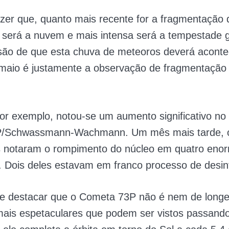
izer que, quanto mais recente for a fragmentação 
 será a nuvem e mais intensa será a tempestade 
isão de que esta chuva de meteoros deverá acontec
maio é justamente a observação de fragmentação
r exemplo, notou-se um aumento significativo no 
P/Schwassmann-Wachmann. Um mês mais tarde, 
 notaram o rompimento do núcleo em quatro eno
. Dois deles estavam em franco processo de desi
te destacar que o Cometa 73P não é nem de long
ais espetaculares que podem ser vistos passando