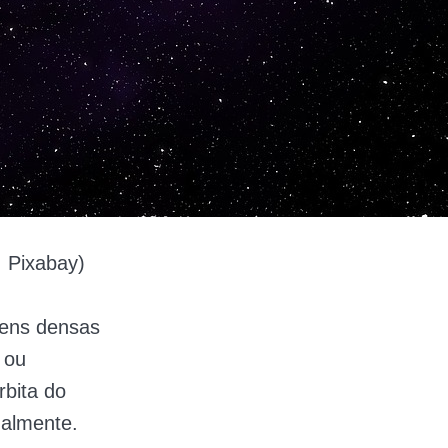
 Pixabay)
vens densas
 ou
rbita do
ualmente.