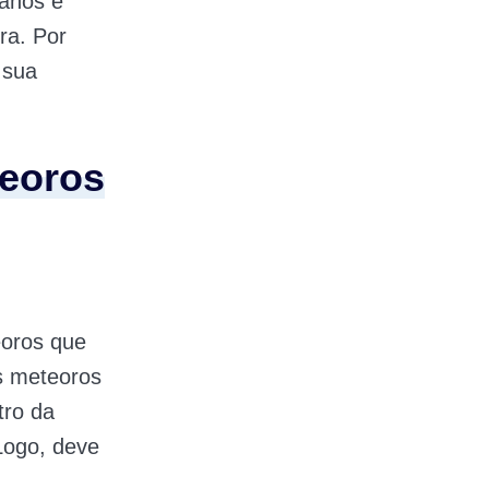
 anos e
ra. Por
 sua
teoros
eoros que
s meteoros
tro da
Logo, deve