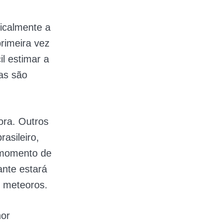
ticalmente a
rimeira vez
il estimar a
as são
ora. Outros
rasileiro,
 momento de
ante estará
os meteoros.
hor