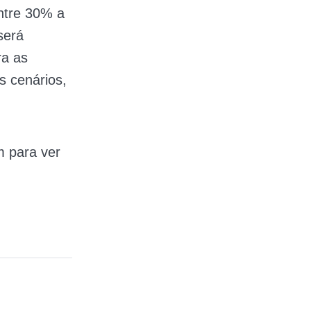
entre 30% a
será
ra as
s cenários,
m para ver