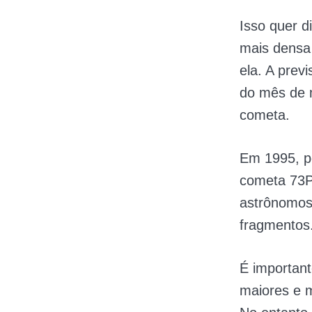
Isso quer d
mais densa
ela. A prev
do mês de 
cometa.
Em 1995, po
cometa 73
astrônomos
fragmentos
É importan
maiores e m