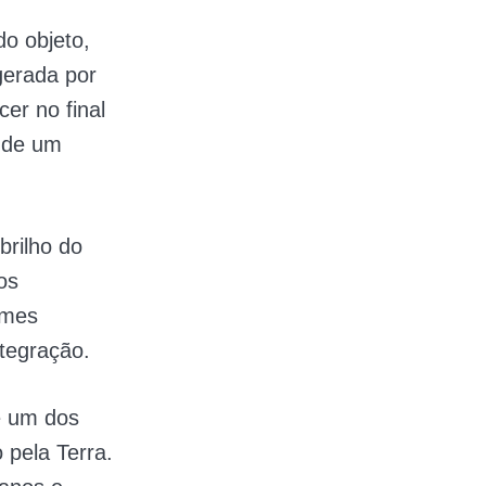
do objeto,
gerada por
er no final
 de um
brilho do
os
rmes
ntegração.
e um dos
 pela Terra.