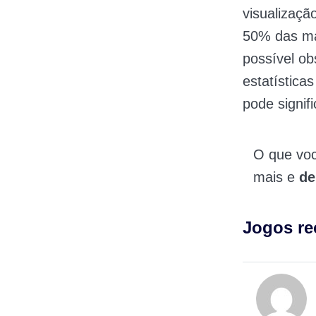
visualizaçã
50% das má
possível o
estatística
pode signif
O que vo
mais e
de
Jogos r