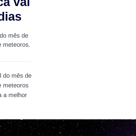
a vai
dias
 do mês de
e meteoros.
l do mês de
e meteoros
a a melhor