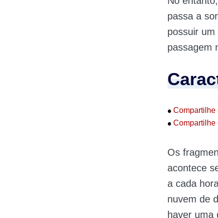
No entanto,
passa a som
possuir um 
passagem n
Carac
•
Compartilhe 
•
Compartilhe 
Os fragmen
acontece s
a cada hora
nuvem de d
haver uma d