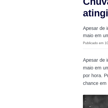
Chuva
ating
Apesar de 
maio em um
Publicado em 1
Apesar de
maio em um
por hora. P
chance em 