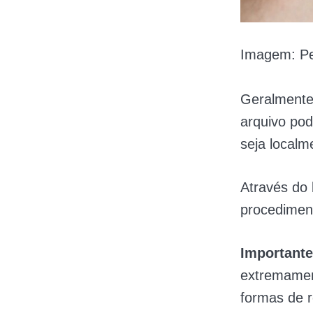
Imagem: Pe
Geralmente
arquivo po
seja local
Através do
procediment
Importante
extremament
formas de r