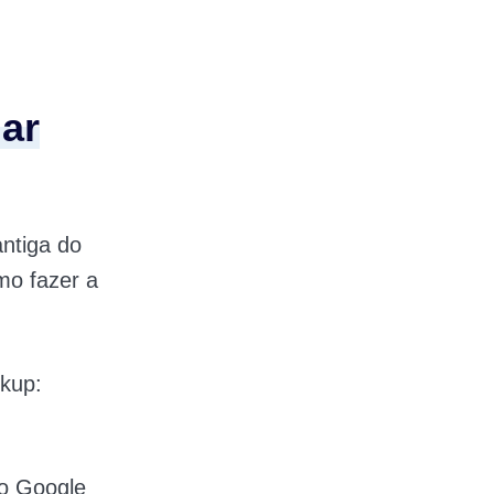
ar
ntiga do
mo fazer a
kup:
lo Google