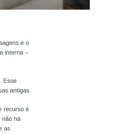
sagens e o
 interna –
. Esse
sas antigas.
e recurso é
, não há
e as