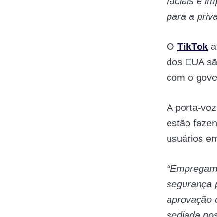
faciais e i
para a priv
O
TikTok
a
dos EUA sã
com o gove
A porta-voz
estão fazen
usuários e
“Empregamo
segurança p
aprovação 
sediada no