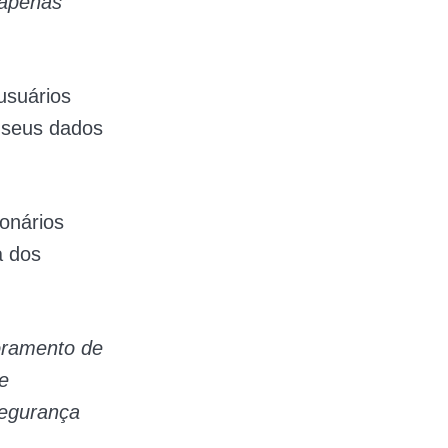
 apenas
usuários
 seus dados
onários
a dos
oramento de
e
segurança