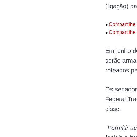
(ligação) d
•
Compartilhe 
•
Compartilhe 
Em junho d
serão arma
roteados pe
Os senador
Federal Tr
disse:
“Permitir a