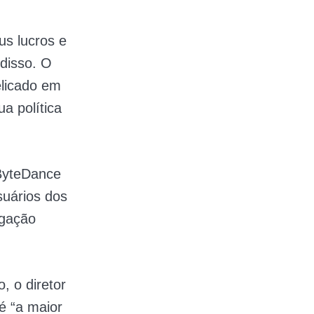
us lucros e
disso. O
licado em
a política
 ByteDance
suários dos
igação
, o diretor
é “a maior