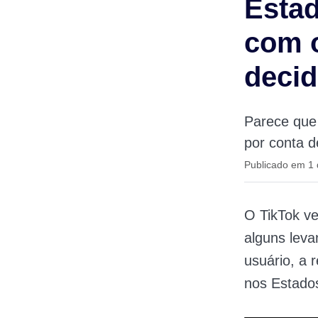
Esta
com o
decid
Parece que
por conta d
Publicado em 1
O TikTok v
alguns lev
usuário, a 
nos Estado