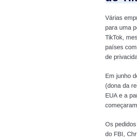
Várias empr
para uma p
TikTok, me
países como
de privacid
Em junho d
(dona da re
EUA e a par
começaram 
Os pedidos 
do FBI, Chr