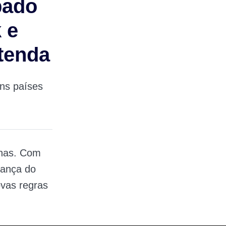
pado
 e
ntenda
ns países
anas. Com
rança do
ovas regras