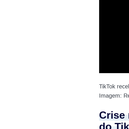
TikTok rece
Imagem: Re
Crise
do Ti