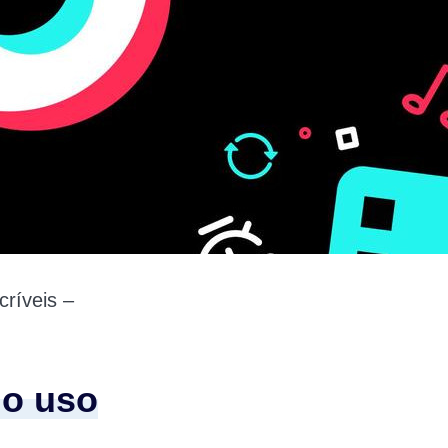
ríveis –
do uso