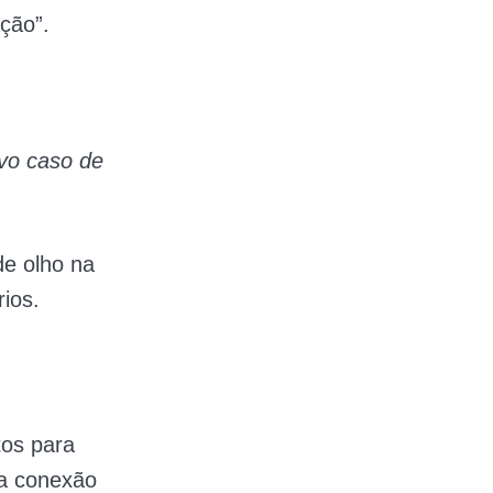
ção”.
vo caso de
e olho na
ios.
os para
 a conexão