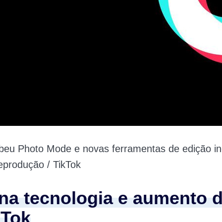
beu Photo Mode e novas ferramentas de edição inc
produção / TikTok
 na tecnologia e aumento 
kTok