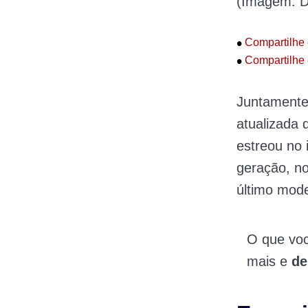
(Imagem: Di
•
Compartilhe 
•
Compartilhe 
Juntamente 
atualizada 
estreou no 
geração, no
último mod
O que vo
mais e
de