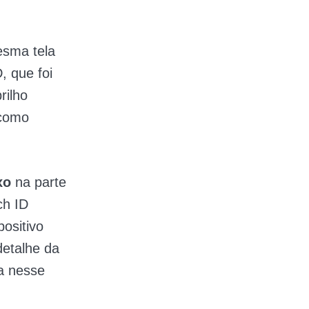
esma tela
, que foi
rilho
 como
xo
na parte
ch ID
positivo
detalhe da
a nesse