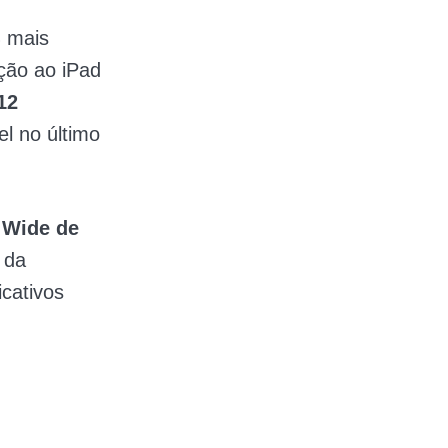
 mais
ção ao iPad
12
el no último
a Wide de
 da
icativos