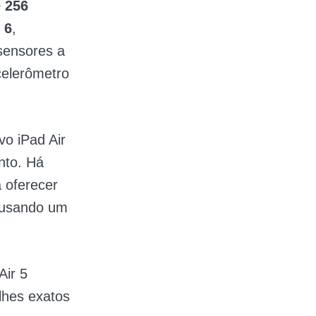
 256
 6
,
sensores a
celerômetro
vo iPad Air
nto. Há
a oferecer
 usando um
Air 5
lhes exatos