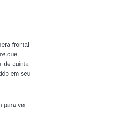
era frontal
are que
r de quinta
zido em seu
m para ver