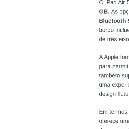
O iPad Air
GB
. As op
Bluetooth 
bordo incl
de três eixo
A Apple fo
para permi
também su
uma experi
design flut
Em termos 
oferece um