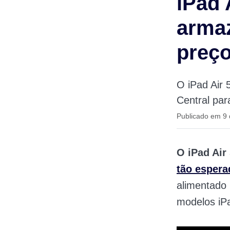
iPad 
arma
preç
O iPad Air 
Central par
Publicado em 9
O iPad Air 
tão esper
alimentado
modelos iP