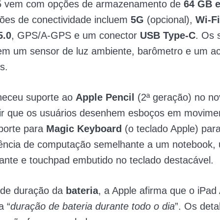
 5 vem com opções de armazenamento de
64 GB e
ções de conectividade incluem
5G
(opcional),
Wi-Fi
5.0
, GPS/A-GPS e um conector
USB Type-C
. Os 
uem um sensor de luz ambiente, barômetro e um a
s.
rneceu suporte ao
Apple Pencil
(2ª geração) no no
tir que os usuários desenhem esboços em movime
porte para
Magic Keyboard
(o teclado Apple) par
ência de computação semelhante a um notebook,
uante e touchpad embutido no teclado destacável.
de duração da
bateria
, a Apple afirma que o iPad 
a “
duração de bateria durante todo o dia
”. Os deta