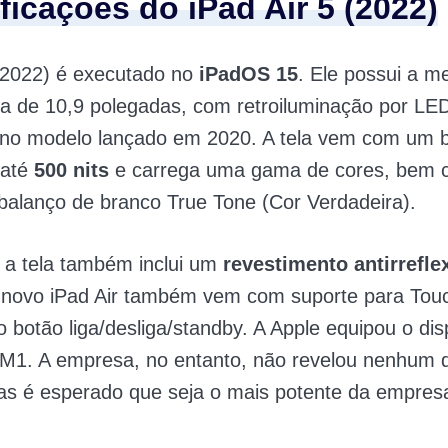
ficações do iPad Air 5 (2022)
 (2022) é executado no
iPadOS 15
. Ele possui a m
na de 10,9 polegadas, com retroiluminação por LED
 no modelo lançado em 2020. A tela vem com um b
 até
500 nits
e carrega uma gama de cores, bem
balanço de branco True Tone (Cor Verdadeira).
 a tela também inclui um
revestimento antirrefle
O novo iPad Air também vem com suporte para Tou
o botão liga/desliga/standby. A Apple equipou o dis
 M1. A empresa, no entanto, não revelou nenhum 
s é esperado que seja o mais potente da empres