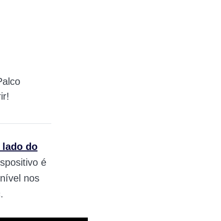
Palco
ir!
 lado do
ispositivo é
nível nos
.