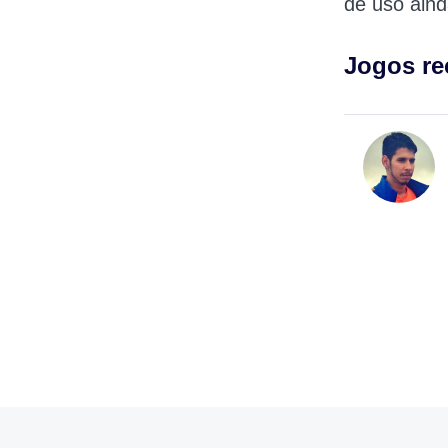
de uso aind
Jogos r