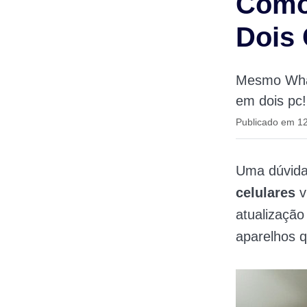
Como
Dois 
Mesmo What
em dois pc
Publicado em 1
Uma dúvida
celulares
v
atualização
aparelhos q