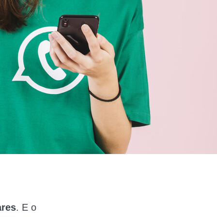
ares
. E o