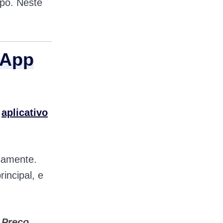
o. Neste
sApp
o
aplicativo
samente.
rincipal, e
 Preço