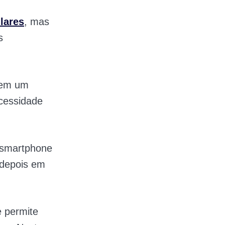
lares
, mas
s
 em um
cessidade
 smartphone
 depois em
 permite