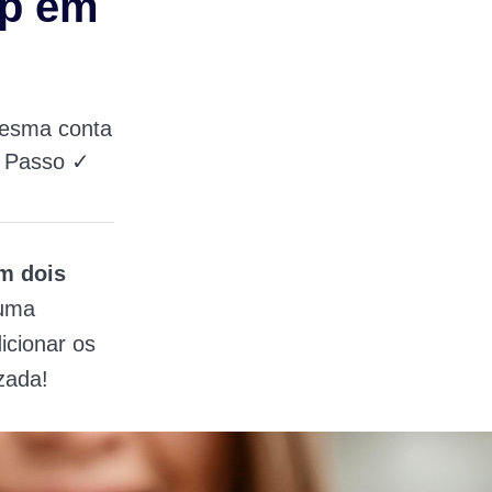
p em
esma conta
a Passo ✓
m dois
 uma
icionar os
zada!