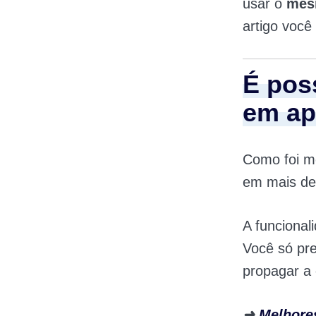
usar o
mes
artigo você
É pos
em ap
Como foi me
em mais de 
A funciona
Você só prec
propagar a 
➜
Melhore