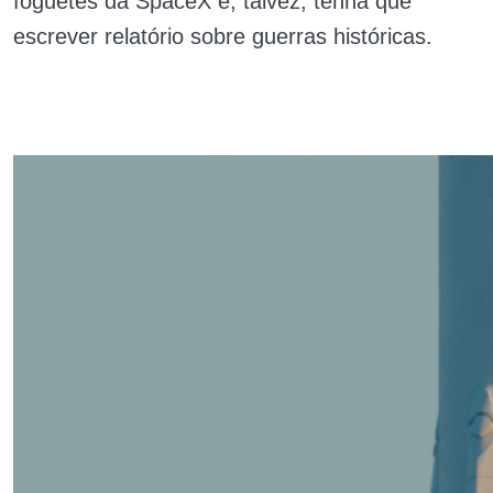
foguetes da SpaceX e, talvez, tenha que
escrever relatório sobre guerras históricas.