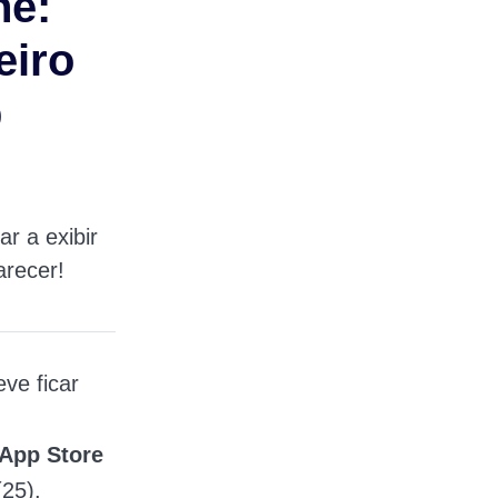
ne:
eiro
p
r a exibir
arecer!
ve ficar
App Store
(25).