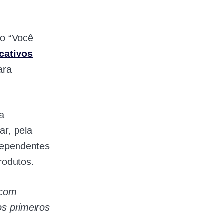
ão “Você
icativos
ara
a
ar, pela
dependentes
rodutos.
 com
s primeiros