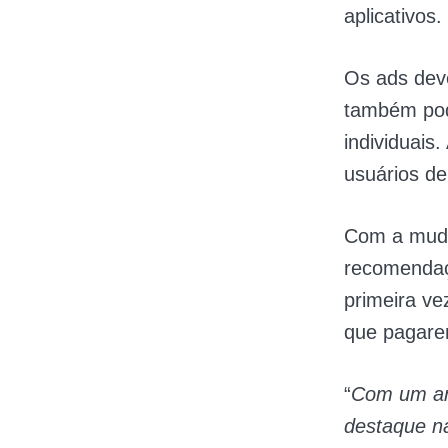
aplicativos.
Os ads deve
também pode
individuais
usuários d
Com a muda
recomendaçõ
primeira ve
que pagarem
“
Com um anú
destaque na