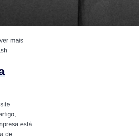
 ver mais
ash
a
site
rtigo,
empresa está
ja de