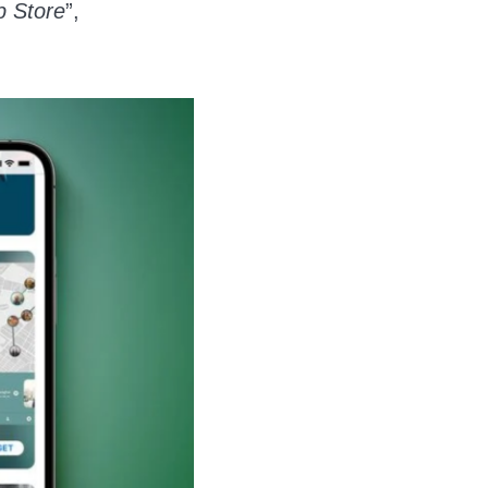
p Store
”,