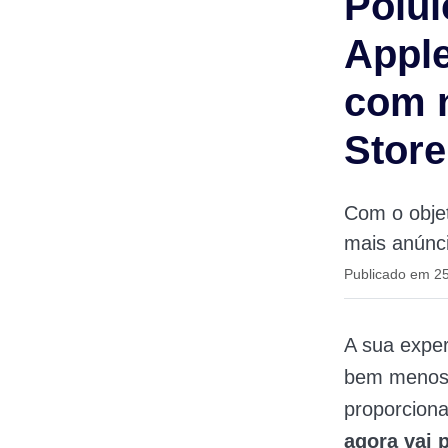
Polui
Apple
com 
Store
Com o objet
mais anúnci
Publicado em 25
A sua expe
bem menos 
proporciona
agora vai 