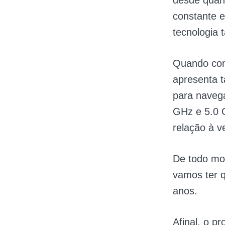
desde quand
constante 
tecnologia t
Quando com
apresenta t
para naveg
GHz e 5.0 
relação à v
De todo mo
vamos ter q
anos.
Afinal, o p