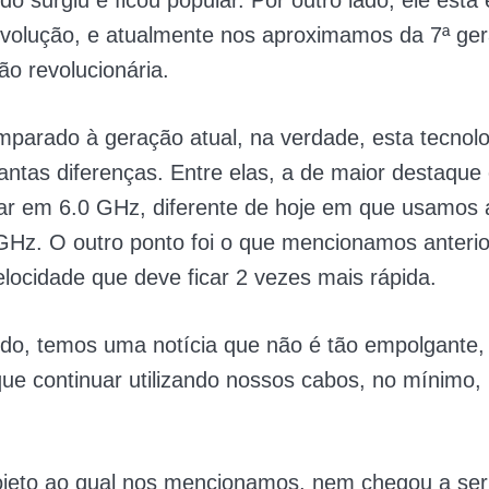
o surgiu e ficou popular. Por outro lado, ele está
evolução, e atualmente nos aproximamos da 7ª ge
ão revolucionária.
parado à geração atual, na verdade, esta tecnolo
antas diferenças. Entre elas, a de maior destaque
ar em 6.0 GHz, diferente de hoje em que usamos 
GHz. O outro ponto foi o que mencionamos anteri
elocidade que deve ficar 2 vezes mais rápida.
do, temos uma notícia que não é tão empolgante,
ue continuar utilizando nossos cabos, no mínimo,
rojeto ao qual nos mencionamos, nem chegou a ser