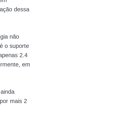
 em
ração dessa
gia não
 é o suporte
apenas 2.4
ormente, em
 ainda
 por mais 2