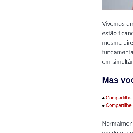
Vivemos em
estão fican
mesma dire
fundamenta
em simultâ
Mas voc
•
Compartilhe 
•
Compartilhe 
Normalment