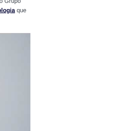
do Grupo
ologia
que