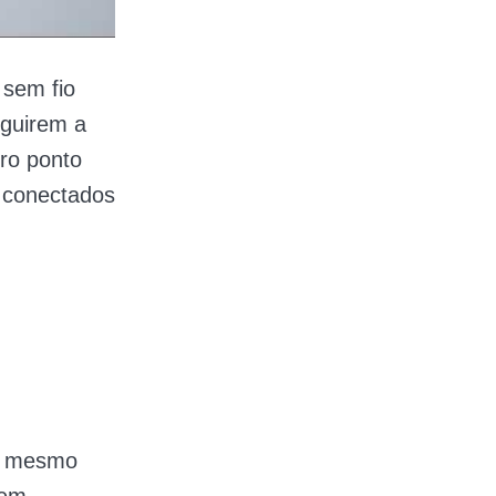
sem fio
eguirem a
ro ponto
 conectados
o mesmo