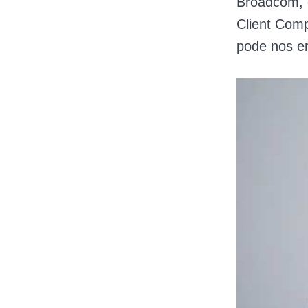
Broadcom, e
Client Comp
pode nos en