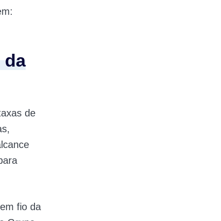
em:
 da
taxas de
as,
alcance
para
sem fio da