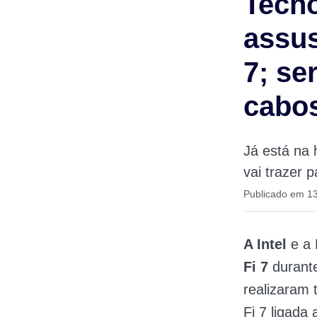
Tecno
assus
7; se
cabos
Já está na 
vai trazer p
Publicado em 1
A Intel
e a 
Fi 7
durant
realizaram
Fi 7 ligada