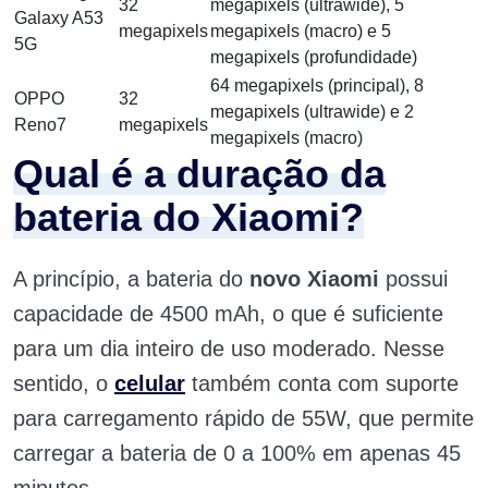
32
megapixels (ultrawide), 5
Galaxy A53
megapixels
megapixels (macro) e 5
5G
megapixels (profundidade)
64 megapixels (principal), 8
OPPO
32
megapixels (ultrawide) e 2
Reno7
megapixels
megapixels (macro)
Qual é a duração da
bateria do Xiaomi?
A princípio, a bateria do
novo Xiaomi
possui
capacidade de 4500 mAh, o que é suficiente
para um dia inteiro de uso moderado. Nesse
sentido, o
celular
também conta com suporte
para carregamento rápido de 55W, que permite
carregar a bateria de 0 a 100% em apenas 45