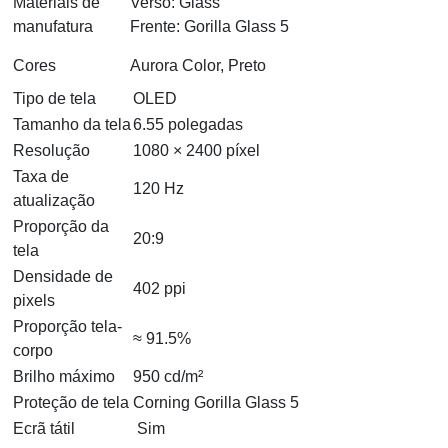
Materiais de
Verso: Glass
manufatura
Frente: Gorilla Glass 5
Cores
Aurora Color, Preto
Tipo de tela
OLED
Tamanho da tela
6.55 polegadas
Resolução
1080 × 2400 píxel
Taxa de
120 Hz
atualização
Proporção da
20:9
tela
Densidade de
402 ppi
pixels
Proporção tela-
≈ 91.5%
corpo
Brilho máximo
950 cd/m²
Proteção de tela
Corning Gorilla Glass 5
Ecrã tátil
Sim