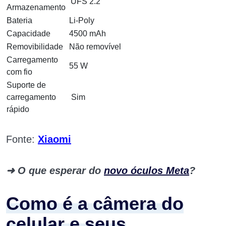
UFS 2.2
Armazenamento
Bateria
Li-Poly
Capacidade
4500 mAh
Removibilidade
Não removível
Carregamento
55 W
com fio
Suporte de
carregamento
Sim
rápido
Fonte:
Xiaomi
➜
O que esperar do
novo óculos Meta
?
Como é a câmera do
celular e seus