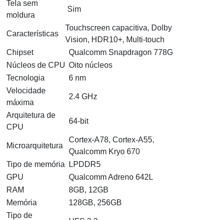
Tela sem
Sim
moldura
Touchscreen capacitiva, Dolby
Características
Vision, HDR10+, Multi-touch
Chipset
Qualcomm Snapdragon 778G
Núcleos de CPU
Oito núcleos
Tecnologia
6 nm
Velocidade
2.4 GHz
máxima
Arquitetura de
64-bit
CPU
Cortex-A78, Cortex-A55,
Microarquitetura
Qualcomm Kryo 670
Tipo de memória
LPDDR5
GPU
Qualcomm Adreno 642L
RAM
8GB, 12GB
Memória
128GB, 256GB
Tipo de