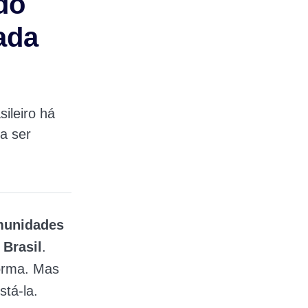
do
ada
ileiro há
a ser
unidades
o
Brasil
.
forma. Mas
stá-la.