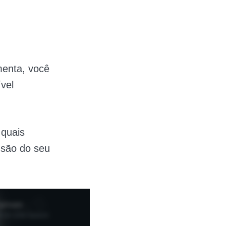
menta, você
vel
 quais
 são do seu