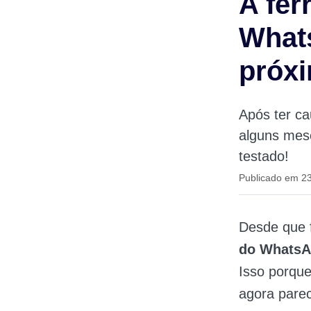
A fer
What
próxi
Após ter c
alguns mes
testado!
Publicado em 2
Desde que f
do Whats
Isso porque
agora pare