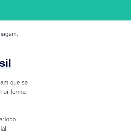
Imagem:
il
ram que se
lhor forma
eríodo
ial.