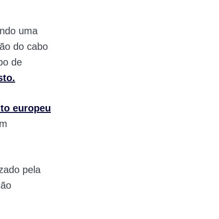
zando uma
ção do cabo
po de
sto
.
to europeu
am
izado pela
ção