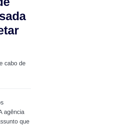
de
usada
etar
de cabo de
os
A agência
assunto que