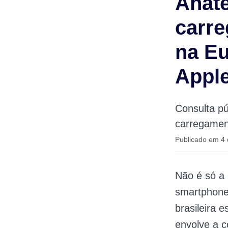
Anate
carre
na Eu
Appl
Consulta pú
carregamen
Publicado em 4 
Não é só a
smartphones
brasileira 
envolve a 