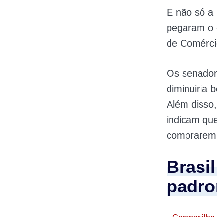
E não só a 
pegaram o 
de Comérci
Os senadore
diminuiria 
Além disso
indicam qu
comprarem
Brasi
padro