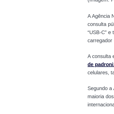
A Agência N
consulta pú
“USB-C” e t
carregador 
A consulta 
de padroni
celulares, 
Segundo a A
maioria dos
internacio