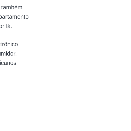
os também
partamento
or lá.
trônico
umidor.
icanos