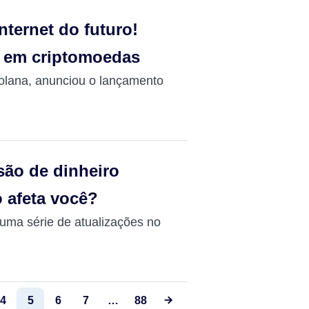
nternet do futuro!
o em criptomoedas
olana, anunciou o lançamento
são de dinheiro
o afeta você?
uma série de atualizações no
4
5
6
7
…
88