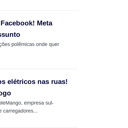
o Facebook! Meta
assunto
ações polêmicas onde quer
s elétricos nas ruas!
jogo
ppleMango, empresa sul-
 carregadores...