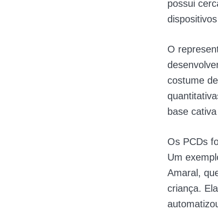
possui cer
dispositivos
O represent
desenvolver
costume de 
quantitativ
base cativa
Os PCDs for
Um exemplo 
Amaral, qu
criança. El
automatizou