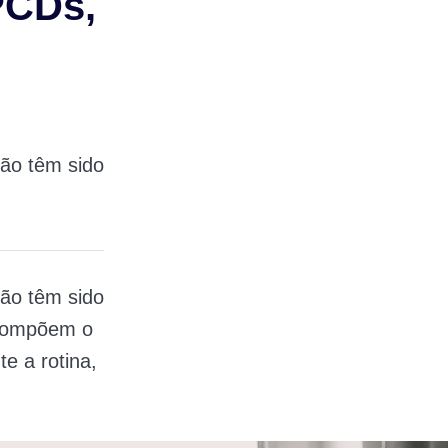
 PCDs,
ção têm sido
ção têm sido
 compõem o
e a rotina,