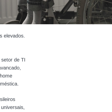
os elevados.
 setor de TI
avancado,
t home
oméstica.
sileiros
universais,