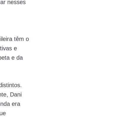
rar nesses
leira têm o
tivas e
beta e da
istintos.
nte, Dani
inda era
que