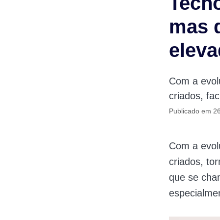
Tecno
mas d
elev
Com a evolu
criados, fa
Publicado em 2
Com a evolu
criados, t
que se cham
especialme