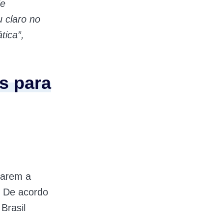
de
 claro no
tica”,
s para
itarem a
. De acordo
 Brasil