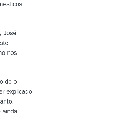
omésticos
, José
ste
mo nos
to de o
er explicado
anto,
o ainda