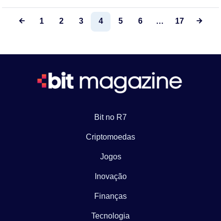
1
2
3
4
5
6
…
17
Bit no R7
Criptomoedas
Jogos
Inovação
Finanças
Tecnologia