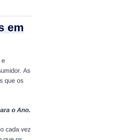
ts em
e
sumidor. As
s que os
ara o Ano.
do cada vez
o que os