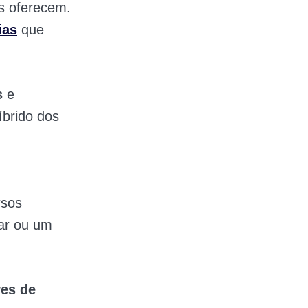
es oferecem.
ias
que
s
e
brido dos
rsos
ar ou um
es de