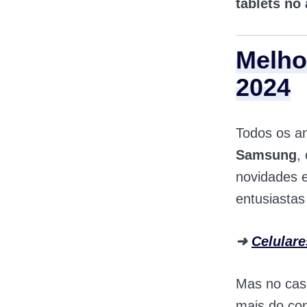
tablets no
Melho
2024
Todos os a
Samsung
,
novidades 
entusiasta
➜
Celulare
Mas no caso
mais do con