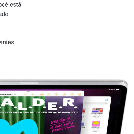
ocê está
ado
tantes