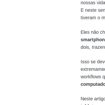
nossas vida
E neste sen
tiveram o m
Eles não c
smartphon
dois, traze
Isso se dev
extremamen
workflows 
computado
Neste artig