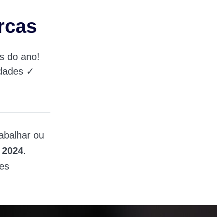
rcas
s do ano!
idades ✓
rabalhar ou
 2024
.
res