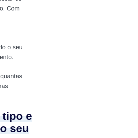
vo. Com
ido o seu
ento.
 quantas
mas
tipo e
o seu