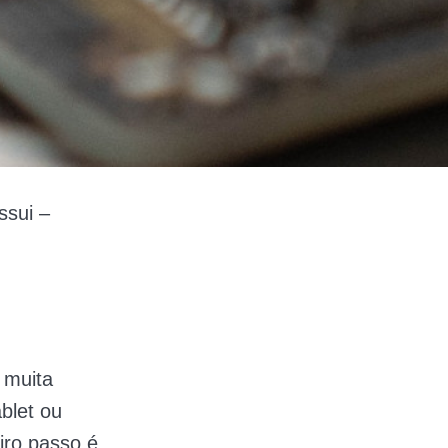
ssui –
 muita
blet ou
iro passo é