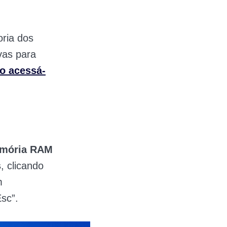
oria dos
vas para
o acessá-
mória RAM
s
, clicando
m
Esc”.