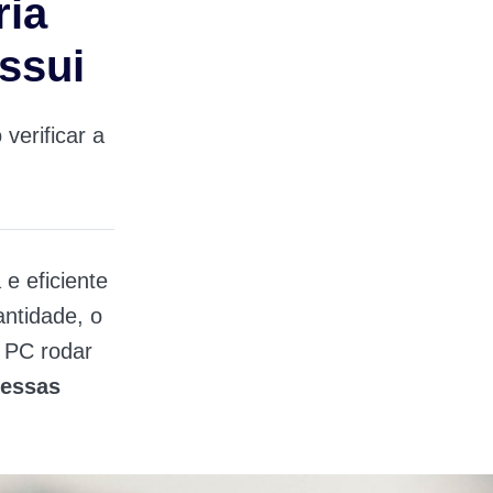
ria
ssui
erificar a
e eficiente
ntidade, o
o PC rodar
 essas