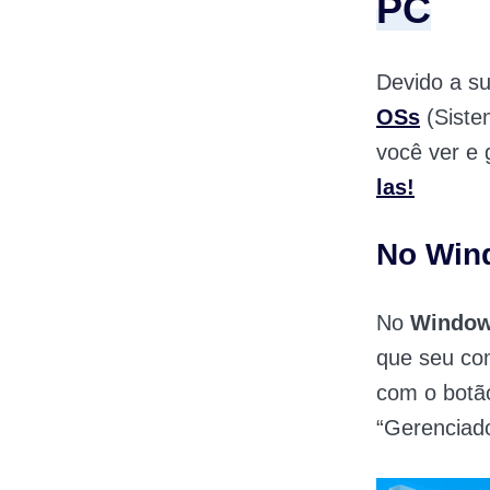
PC
Devido a su
OSs
(Siste
você ver e
las!
No Win
No
Window
que seu co
com o botão
“Gerenciado