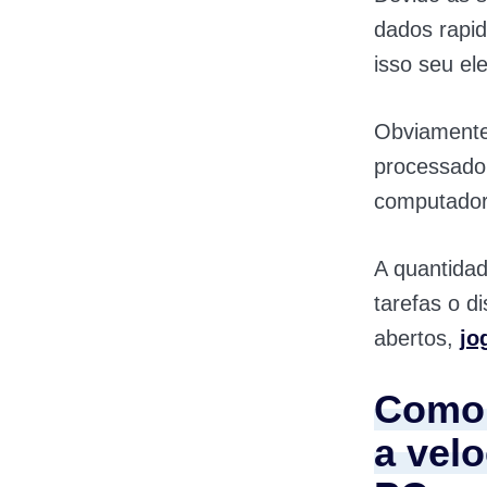
dados rapi
isso seu el
Obviamente
processador
computador 
A quantida
tarefas o d
abertos,
jo
Como 
a vel