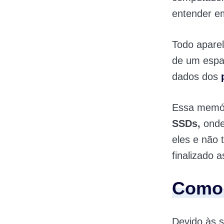
entender e
Todo aparel
de um espa
dados dos
Essa memór
SSDs,
onde
eles e não 
finalizado 
Como 
Devido às s