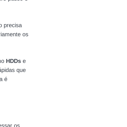
o precisa
riamente os
omo
HDDs
e
ápidas que
a é
ssar os