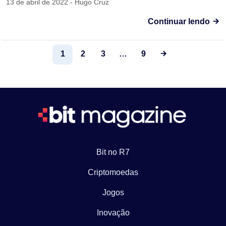
13 de abril de 2022 - Hugo Cruz
Continuar lendo
1
2
3
…
9
Bit no R7
Criptomoedas
Jogos
Inovação